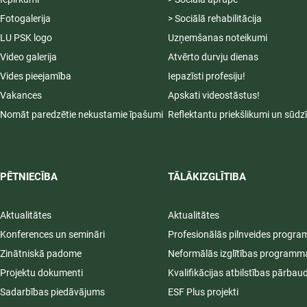
Fotogalerija
> Sociālā rehabilitācija
LU PSK logo
Uzņemšanas noteikumi
Video galerija
Atvērto durvju dienas
Vides pieejamība
Iepazīsti profesiju!
Vakances
Apskati videostāstus!
Nomāt paredzētie nekustamie īpašumi
Reflektantu priekšlikumi un sūdz
PĒTNIECĪBA
TĀLĀKIZGLĪTIBA
Aktualitātes
Aktualitātes
Konferences un semināri
Profesionālās pilnveides progr
Zinātniskā padome
Neformālās izglītības programm
Projektu dokumenti
Kvalifikācijas atbilstības pārbau
Sadarbības piedāvājums
ESF Plus projekti