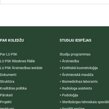
LU PSK uzņemšana
2026/2027 tiek pagarināta,
04.-20.08.2026.
PAR KOLEDŽU
STUDIJU IESPĒJAS
Par LU PSK
Studiju programmas
LU PSK Rēzeknes filiāle
> Ārstniecība
LU PSK Ārstniecības iestāde
> Estētiskā kosmetoloģija
Dokumenti
> Ārstnieciskā masāža
Struktūra
> Biomedicīnas laborants
Kvalitātes politika
> Radiologa asistents
Pārskati
> Podoloģija
Projekti
> Sterilizācijas tehniskais speciāl
Iepirkumi
> Sociālā aprūpe