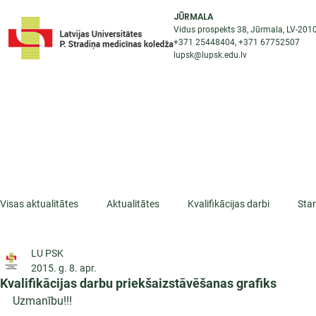
JŪRMALA
Vidus prospekts 38, Jūrmala, LV-201
+371 25448404
, +371
67752507
lupsk@lupsk.edu.lv
PAR KOLEDŽU
ST
STARPTAUTISKĀ SADARBĪBA
AKTUALITĀTES
Visas aktualitātes
Aktualitātes
Kvalifikācijas darbi
Sta
LU PSK
ESF projekti
Iepazīsti profesiju
Dažādas
Mikrokva
2015. g. 8. apr.
Kvalifikācijas darbu priekšaizstāvēšanas grafiks
Uzmanību!!!