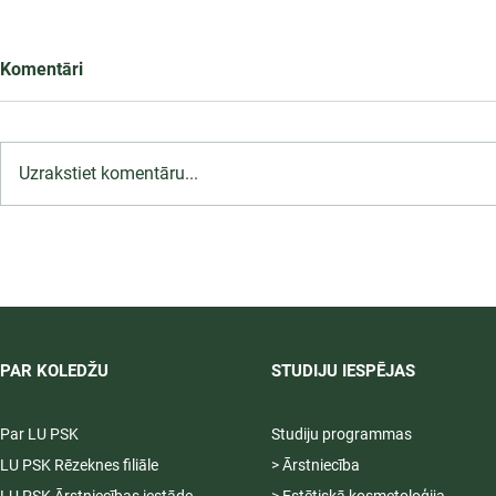
Komentāri
Uzrakstiet komentāru...
LU PSK uzņemšana
2026/2027 tiek pagarināta,
04.-20.08.2026.
PAR KOLEDŽU
STUDIJU IESPĒJAS
Par LU PSK
Studiju programmas
LU PSK Rēzeknes filiāle
> Ārstniecība