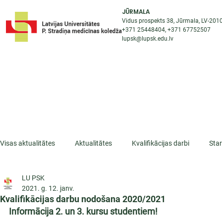
JŪRMALA
Vidus prospekts 38, Jūrmala, LV-201
+371 25448404
, +371
67752507
lupsk@lupsk.edu.lv
PAR KOLEDŽU
ST
STARPTAUTISKĀ SADARBĪBA
AKTUALITĀTES
Visas aktualitātes
Aktualitātes
Kvalifikācijas darbi
Sta
LU PSK
ESF projekti
Iepazīsti profesiju
Dažādas
Mikrokva
2021. g. 12. janv.
Kvalifikācijas darbu nodošana 2020/2021
Informācija 2. un 3. kursu studentiem!