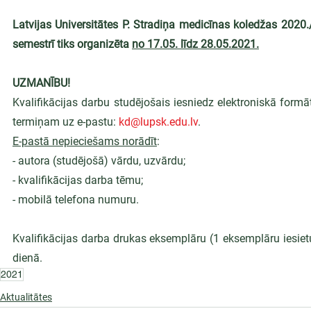
Latvijas Universitātes P. Stradiņa medicīnas koledžas 2020
semestrī tiks organizēta 
no 17.05. līdz 28.05.2021.
UZMANĪBU!
Kvalifikācijas darbu studējošais iesniedz elektroniskā form
termiņam uz e-pastu: 
kd@lupsk.edu.lv
.
E-pastā nepieciešams norādīt
:
- autora (studējošā) vārdu, uzvārdu;
- kvalifikācijas darba tēmu;
- mobilā telefona numuru.
Kvalifikācijas darba drukas eksemplāru (1 eksemplāru iesietu
dienā.
2021
Aktualitātes