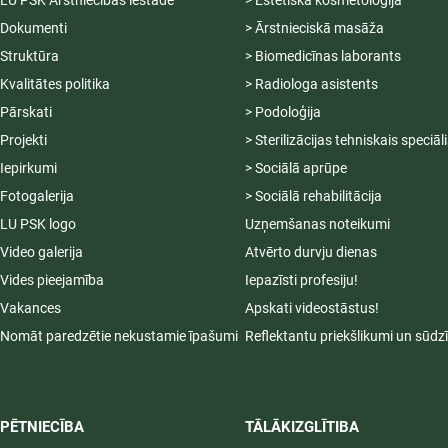
LU PSK Ārstniecības iestāde
> Estētiskā kosmetoloģija
Dokumenti
> Ārstnieciskā masāža
Struktūra
> Biomedicīnas laborants
Kvalitātes politika
> Radiologa asistents
Pārskati
> Podoloģija
Projekti
> Sterilizācijas tehniskais speciāl
Iepirkumi
> Sociālā aprūpe
Fotogalerija
> Sociālā rehabilitācija
LU PSK logo
Uzņemšanas noteikumi
Video galerija
Atvērto durvju dienas
Vides pieejamība
Iepazīsti profesiju!
Vakances
Apskati videostāstus!
Nomāt paredzētie nekustamie īpašumi
Reflektantu priekšlikumi un sūdz
PĒTNIECĪBA
TĀLĀKIZGLĪTIBA