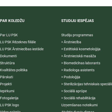
04.-20.08.2026.
PAR KOLEDŽU
STUDIJU IESPĒJAS
Par LU PSK
Studiju programmas
LU PSK Rēzeknes filiāle
> Ārstniecība
LU PSK Ārstniecības iestāde
> Estētiskā kosmetoloģija
Dokumenti
> Ārstnieciskā masāža
Struktūra
> Biomedicīnas laborants
Kvalitātes politika
> Radiologa asistents
Pārskati
> Podoloģija
Projekti
> Sterilizācijas tehniskais speciāl
Iepirkumi
> Sociālā aprūpe
Fotogalerija
> Sociālā rehabilitācija
LU PSK logo
Uzņemšanas noteikumi