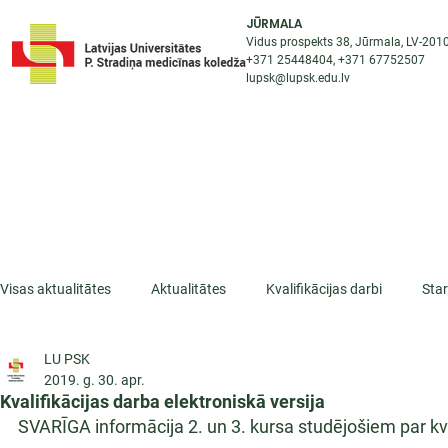
JŪRMALA
Vidus prospekts 38, Jūrmala, LV-201
+371 25448404
, +371
67752507
lupsk@lupsk.edu.lv
PAR KOLEDŽU
ST
STARPTAUTISKĀ SADARBĪBA
AKTUALITĀTES
Visas aktualitātes
Aktualitātes
Kvalifikācijas darbi
Sta
LU PSK
ESF projekti
Iepazīsti profesiju
Dažādas
Mikrokva
2019. g. 30. apr.
Kvalifikācijas darba elektroniskā versija
SVARĪGA informācija 2. un 3. kursa studējošiem par kva