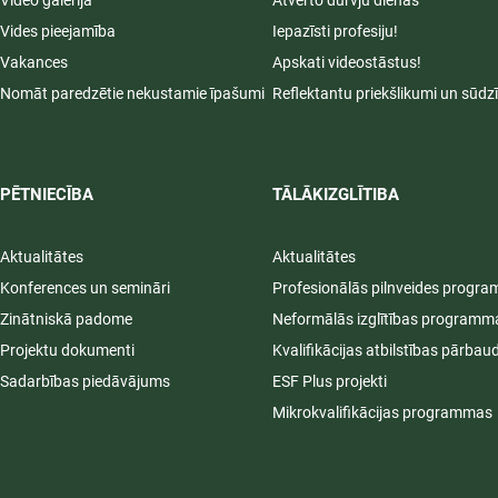
Video galerija
Atvērto durvju dienas
Vides pieejamība
Iepazīsti profesiju!
Vakances
Apskati videostāstus!
Nomāt paredzētie nekustamie īpašumi
Reflektantu priekšlikumi un sūdz
PĒTNIECĪBA
TĀLĀKIZGLĪTIBA
Aktualitātes
Aktualitātes
Konferences un semināri
Profesionālās pilnveides progr
Zinātniskā padome
Neformālās izglītības programm
Projektu dokumenti
Kvalifikācijas atbilstības pārbau
Sadarbības piedāvājums
ESF Plus projekti
Mikrokvalifikācijas programmas