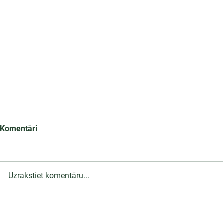
Komentāri
Uzrakstiet komentāru...
LU PSK uzņemšana
2026/2027 tiek pagarināta,