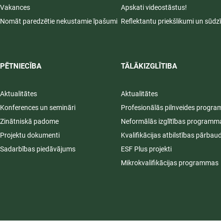
Vakances
Apskati videostāstus!
Nomāt paredzētie nekustamie īpašumi
Reflektantu priekšlikumi un sūdz
PĒTNIECĪBA
TĀLĀKIZGLĪTIBA
Aktualitātes
Aktualitātes
Konferences un semināri
Profesionālās pilnveides progr
Zinātniskā padome
Neformālās izglītības programm
Projektu dokumenti
Kvalifikācijas atbilstības pārbau
Sadarbības piedāvājums
ESF Plus projekti
Mikrokvalifikācijas programmas