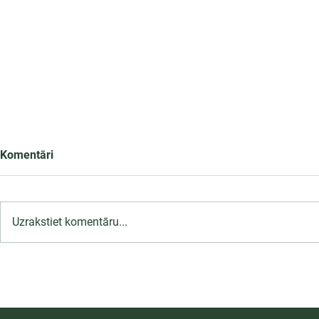
Komentāri
Uzrakstiet komentāru...
Sekmīgi norisinājusies LU
PSK 4. starptautiskā
zinātniskā konference