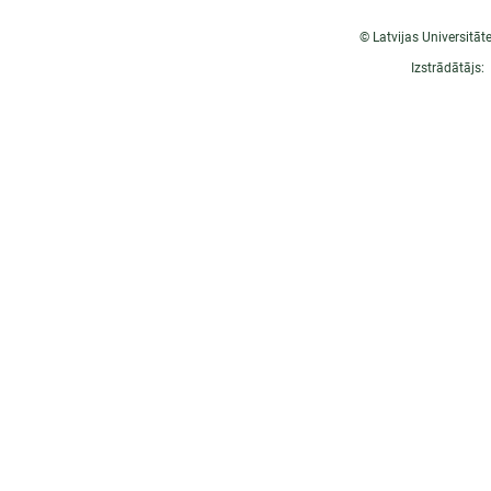
© Latvijas Universitāt
Izstrādātājs: