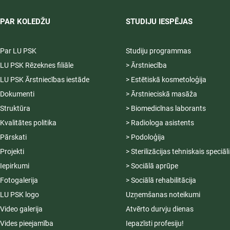
PAR KOLEDŽU
STUDIJU IESPĒJAS
Par LU PSK
Studiju programmas
LU PSK Rēzeknes filiāle
> Ārstniecība
LU PSK Ārstniecības iestāde
> Estētiskā kosmetoloģija
Dokumenti
> Ārstnieciskā masāža
Struktūra
> Biomedicīnas laborants
Kvalitātes politika
> Radiologa asistents
Pārskati
> Podoloģija
Projekti
> Sterilizācijas tehniskais speciāl
Iepirkumi
> Sociālā aprūpe
Fotogalerija
> Sociālā rehabilitācija
LU PSK logo
Uzņemšanas noteikumi
Video galerija
Atvērto durvju dienas
Vides pieejamība
Iepazīsti profesiju!