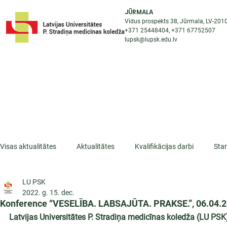
JŪRMALA
Vidus prospekts 38, Jūrmala, LV-201
+371 25448404
, +371
67752507
lupsk@lupsk.edu.lv
PAR KOLEDŽU
ST
STARPTAUTISKĀ SADARBĪBA
AKTUALITĀTES
Visas aktualitātes
Aktualitātes
Kvalifikācijas darbi
Sta
LU PSK
ESF projekti
Iepazīsti profesiju
Dažādas
Mikrokva
2022. g. 15. dec.
Konference “VESELĪBA. LABSAJŪTA. PRAKSE.”, 06.04.2
Latvijas Universitātes P. Stradiņa medicīnas koledža (LU PSK) 