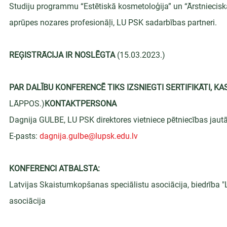
Studiju programmu “Estētiskā kosmetoloģija” un “Ārstniecis
aprūpes nozares profesionāļi, LU PSK sadarbības partneri.
REĢISTRĀCIJA IR NOSLĒGTA 
(15.03.2023.)
PAR DALĪBU KONFERENCĒ TIKS IZSNIEGTI SERTIFIKĀTI, KA
LĀPPOS.)
KONTAKTPERSONA
Dagnija GULBE, LU PSK direktores vietniece pētniecības jau
E-pasts: 
dagnija.gulbe@lupsk.edu.lv
KONFERENCI ATBALSTA:
Latvijas Skaistumkopšanas speciālistu asociācija, biedrība "L
asociācija