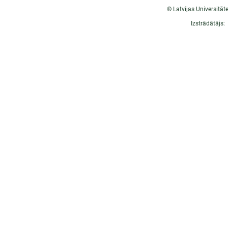
© Latvijas Universitāt
Izstrādātājs: