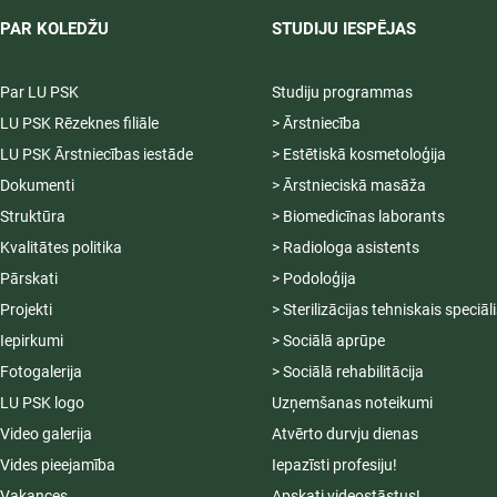
PAR KOLEDŽU
STUDIJU IESPĒJAS
Par LU PSK
Studiju programmas
LU PSK Rēzeknes filiāle
> Ārstniecība
LU PSK Ārstniecības iestāde
> Estētiskā kosmetoloģija
Dokumenti
> Ārstnieciskā masāža
Struktūra
> Biomedicīnas laborants
Kvalitātes politika
> Radiologa asistents
Pārskati
> Podoloģija
Projekti
> Sterilizācijas tehniskais speciāl
Iepirkumi
> Sociālā aprūpe
Fotogalerija
> Sociālā rehabilitācija
LU PSK logo
Uzņemšanas noteikumi
Video galerija
Atvērto durvju dienas
Vides pieejamība
Iepazīsti profesiju!
Vakances
Apskati videostāstus!