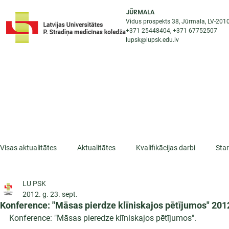
JŪRMALA
Vidus prospekts 38, Jūrmala, LV-201
+371 25448404
, +371
67752507
lupsk@lupsk.edu.lv
PAR KOLEDŽU
ST
STARPTAUTISKĀ SADARBĪBA
AKTUALITĀTES
Visas aktualitātes
Aktualitātes
Kvalifikācijas darbi
Sta
LU PSK
ESF projekti
Iepazīsti profesiju
Dažādas
Mikrokva
2012. g. 23. sept.
Konference: "Māsas pierdze klīniskajos pētījumos" 2012
Konference: "Māsas pieredze klīniskajos pētījumos".