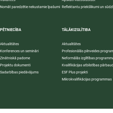
Nomāt paredzētie nekustamie īpašumi
Reflektantu priekšlikumi un sūdz
PĒTNIECĪBA
TĀLĀKIZGLĪTIBA
Aktualitātes
Aktualitātes
Konferences un semināri
Profesionālās pilnveides progr
Zinātniskā padome
Neformālās izglītības programm
Projektu dokumenti
Kvalifikācijas atbilstības pārbau
Sadarbības piedāvājums
ESF Plus projekti
Mikrokvalifikācijas programmas