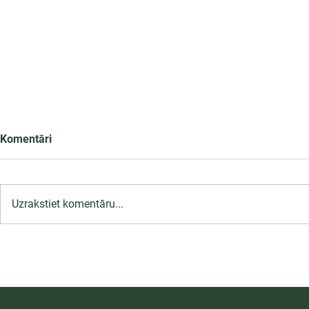
Komentāri
Uzrakstiet komentāru...
LU PSK uzņemšana
2026/2027 tiek pagarināta,
04.-20.08.2026.