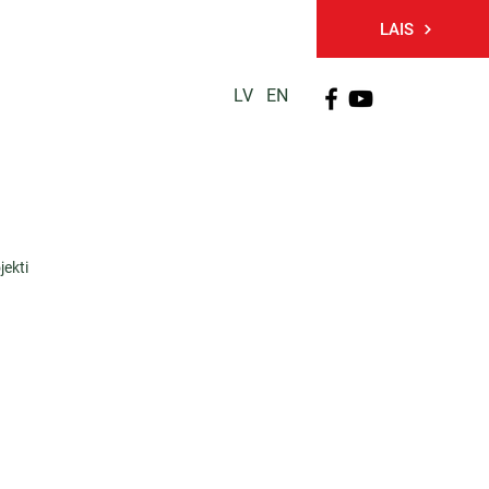
LAIS
LV
EN
PĒTNIECĪBA
TĀLĀKIZGLĪTĪBA
KONTAKTI
jekti