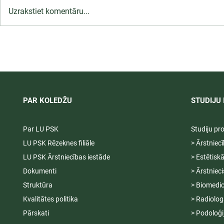
Uzrakstiet komentāru...
LU PSK uzņemšana
Ārsta palīga
2026/2027 tiek pagarināta,
ambulatoraj
04.-20.08.2026.
2027
PAR KOLEDŽU
STUDIJU 
Par LU PSK
Studiju p
LU PSK Rēzeknes filiāle
> Ārstniec
LU PSK Ārstniecības iestāde
> Estētisk
Dokumenti
> Ārstniec
Struktūra
> Biomedic
Kvalitātes politika
> Radiolog
Pārskati
> Podoloģi