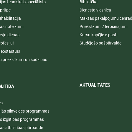
cijas tehniskais speciālists
Bibliotēka
aprūpe
Dienesta viesnīca
ehabilitācija
Maksas pakalpojumu cenrād
s noteikumi
Priekšlikumi / Ierosinājumi
rvju dienas
Kursu kopējie e-pasti
rofesiju!
Studējošo pašpārvalde
deostāstus!
u priekšlikumi un sūdzības
AKTUALITĀTES​​
LĪTIBA
es
ālās pilnveides programmas
s izglītības programmas
ijas atbilstības pārbaude