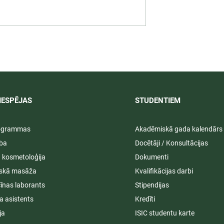
 darbība
Svinīgos pasākumos aizvad
ā praksē 2026/
LU PSK vasaras izlaidumi
2025/2026
IESPĒJAS
STUDENTIEM​
rogrammas
Akadēmiskā gada kalendārs
ība
Docētāji / Konsultācijas
ā kosmetoloģija
Dokumenti
iskā masāža
Kvalifikācijas darbi
īnas laborants
Stipendijas
a asistents
Kredīti
ja
ISIC studentu karte