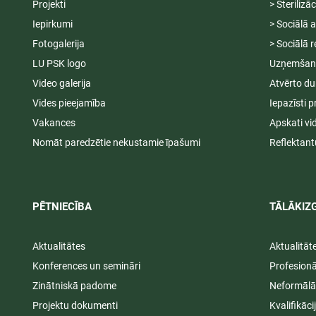
Projekti
> Sterilizā
Iepirkumi
> Sociālā 
Fotogalerija
> Sociālā r
LU PSK logo
Uzņemšana
Video galerija
Atvērto du
Vides pieejamība
Iepazīsti p
Vakances
Apskati vi
Nomāt paredzētie nekustamie īpašumi
Reflektant
PĒTNIECĪBA
TĀLĀKIZG
Aktualitātes
Aktualitāt
Konferences un semināri
Profesion
Zinātniskā padome
Neformālā
Projektu dokumenti
Kvalifikāc