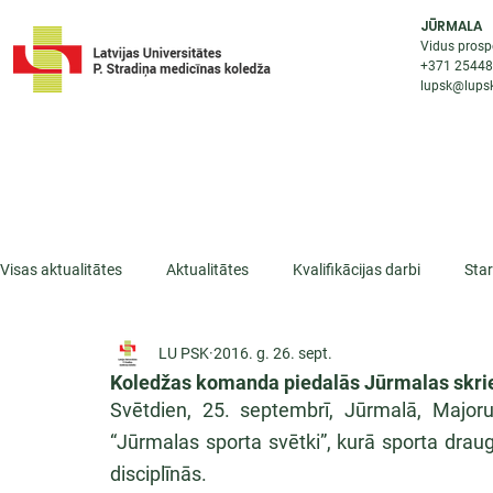
JŪRMALA
Vidus prosp
+371 2544
lupsk@lupsk
PAR KOLEDŽU
STUDIJU IESP
AKTUALI
Visas aktualitātes
Aktualitātes
Kvalifikācijas darbi
Sta
LU PSK
2016. g. 26. sept.
ESF projekti
Iepazīsti profesiju
Dažādas
Mikrokva
Koledžas komanda piedalās Jūrmalas skri
Svētdien, 25. septembrī, Jūrmalā, Majoru 
“Jūrmalas sporta svētki”, kurā sporta draugi
disciplīnās.