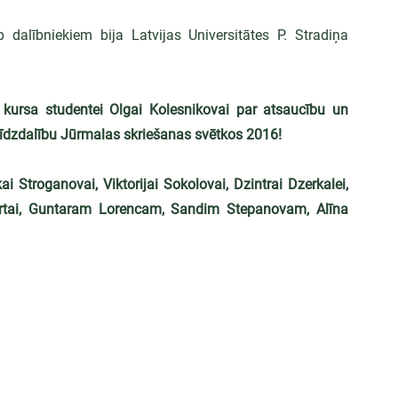
p dalībniekiem bija Latvijas Universitātes P. Stradiņa 
kursa studentei Olgai Kolesnikovai par atsaucību un 
īdzdalību Jūrmalas skriešanas svētkos 2016!
i Stroganovai, Viktorijai Sokolovai, Dzintrai Dzerkalei, 
Startai, Guntaram Lorencam, Sandim Stepanovam, Alīna 