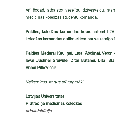
Arī šogad, atbalstot veselīgu dzīvesveidu, star
medicīnas koledžas studentu komanda.
Paldies, koledžas komandas koordinatorei L2A 
koledžas komandas dalībniekiem par veiksmīgo l
Paldies Madarai Kauliņai, Līgai Āboliņai, Veronika
Ievai Justīnei Greivulei, Zitai Butānei, Ditai 
Annai Pitkevičai!
Veiksmīgus startus arī turpmāk!
Latvijas Universitātes
P. Stradiņa medicīnas koledžas
administrācija