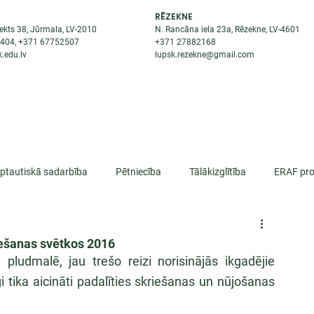
RĒZEKNE
ekts 38, Jūrmala, LV-2010
N. Rancāna iela 23a, Rēzekne, LV-4601
8404
, +371
67752507
+371
27882168
.edu.lv
lupsk.rezekne@gmail.com
ĒJAS
STUDENTIEM
STARPTAUTISKĀ SADARBĪBA
TĀTES
rptautiskā sadarbība
Pētniecība
Tālākizglītība
ERAF pro
lifikācija
ešanas svētkos 2016
pludmalē, jau trešo reizi norisinājās ikgadējie 
 tika aicināti padalīties skriešanas un nūjošanas 