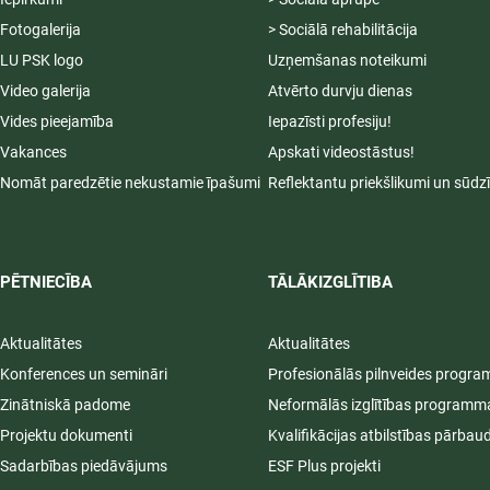
Fotogalerija
> Sociālā rehabilitācija
LU PSK logo
Uzņemšanas noteikumi
Video galerija
Atvērto durvju dienas
Vides pieejamība
Iepazīsti profesiju!
Vakances
Apskati videostāstus!
Nomāt paredzētie nekustamie īpašumi
Reflektantu priekšlikumi un sūdz
PĒTNIECĪBA
TĀLĀKIZGLĪTIBA
Aktualitātes
Aktualitātes
Konferences un semināri
Profesionālās pilnveides progr
Zinātniskā padome
Neformālās izglītības programm
Projektu dokumenti
Kvalifikācijas atbilstības pārbau
Sadarbības piedāvājums
ESF Plus projekti