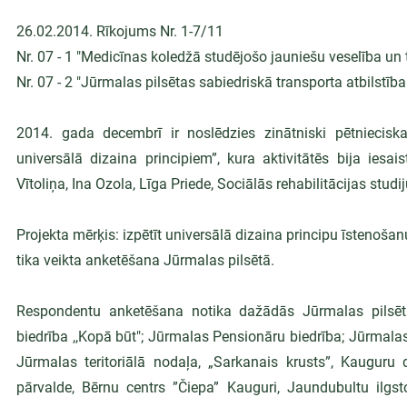
26.02.2014. Rīkojums Nr. 1-7/11
Nr. 07 - 1 "Medicīnas koledžā studējošo jauniešu veselība un 
Nr. 07 - 2 "Jūrmalas pilsētas sabiedriskā transporta atbilstība
2014. gada decembrī ir noslēdzies zinātniski pētnieciskai
universālā dizaina principiem”, kura aktivitātēs bija iesai
Vītoliņa, Ina Ozola, Līga Priede, Sociālās rehabilitācijas stu
Projekta mērķis: izpētīt universālā dizaina principu īstenoša
tika veikta anketēšana Jūrmalas pilsētā.
Respondentu anketēšana notika dažādās Jūrmalas pilsētas
biedrība ,,Kopā būt"; Jūrmalas Pensionāru biedrība; Jūrmalas 
Jūrmalas teritoriālā nodaļa, „Sarkanais krusts”, Kauguru d
pārvalde, Bērnu centrs ”Čiepa” Kauguri, Jaundubultu ilgsto