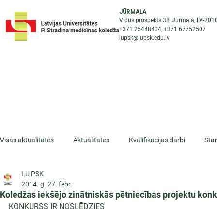
JŪRMALA
Vidus prospekts 38, Jūrmala, LV-201
+371 25448404
, +371
67752507
lupsk@lupsk.edu.lv
PAR KOLEDŽU
ST
STARPTAUTISKĀ SADARBĪBA
AKTUALITĀTES
Visas aktualitātes
Aktualitātes
Kvalifikācijas darbi
Sta
LU PSK
ESF projekti
Iepazīsti profesiju
Dažādas
Mikrokva
2014. g. 27. febr.
Koledžas iekšējo zinātniskās pētniecības projektu kon
KONKURSS IR NOSLĒDZIES