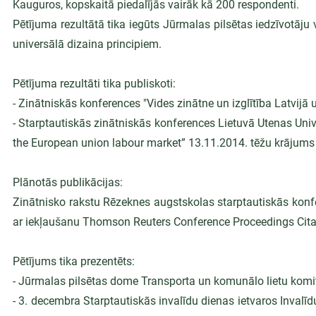
Kauguros, kopskaitā piedalījās vairāk kā 200 respondenti.
Pētījuma rezultātā tika iegūts Jūrmalas pilsētas iedzīvotāju v
universālā dizaina principiem.
Pētījuma rezultāti tika publiskoti:
- Zinātniskās konferences "Vides zinātne un izglītība Latvijā
- Starptautiskās zinātniskās konferences Lietuvā Utenas Univ
the European union labour market” 13.11.2014. tēžu krājums
Plānotās publikācijas:
Zinātnisko rakstu Rēzeknes augstskolas starptautiskās kon
ar iekļaušanu Thomson Reuters Conference Proceedings Citat
Pētījums tika prezentēts:
- Jūrmalas pilsētas dome Transporta un komunālo lietu komite
- 3. decembra Starptautiskās invalīdu dienas ietvaros Invalīd