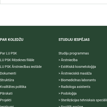
LU PSK uzņemšana
2026/2027 tiek pagarināta,
04.-20.08.2026.
PAR KOLEDŽU
STUDIJU IESPĒJAS
Par LU PSK
Studiju programmas
LU PSK Rēzeknes filiāle
> Ārstniecība
LU PSK Ārstniecības iestāde
> Estētiskā kosmetoloģija
Dokumenti
> Ārstnieciskā masāža
Struktūra
> Biomedicīnas laborants
Kvalitātes politika
> Radiologa asistents
Pārskati
> Podoloģija
Projekti
> Sterilizācijas tehniskais speciāl
Iepirkumi
> Sociālā aprūpe