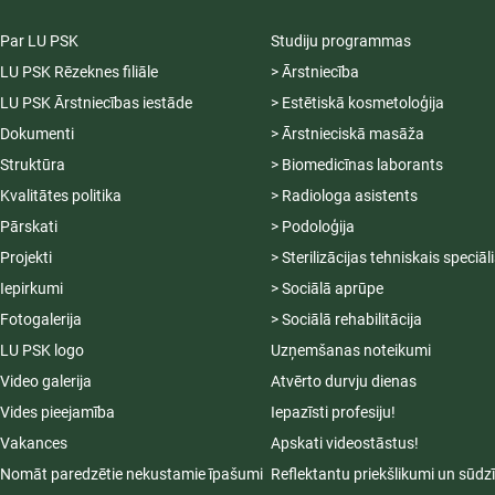
Par LU PSK
Studiju programmas
LU PSK Rēzeknes filiāle
> Ārstniecība
LU PSK Ārstniecības iestāde
> Estētiskā kosmetoloģija
Dokumenti
> Ārstnieciskā masāža
Struktūra
> Biomedicīnas laborants
Kvalitātes politika
> Radiologa asistents
Pārskati
> Podoloģija
Projekti
> Sterilizācijas tehniskais speciāl
Iepirkumi
> Sociālā aprūpe
Fotogalerija
> Sociālā rehabilitācija
LU PSK logo
Uzņemšanas noteikumi
Video galerija
Atvērto durvju dienas
Vides pieejamība
Iepazīsti profesiju!
Vakances
Apskati videostāstus!
Nomāt paredzētie nekustamie īpašumi
Reflektantu priekšlikumi un sūdz