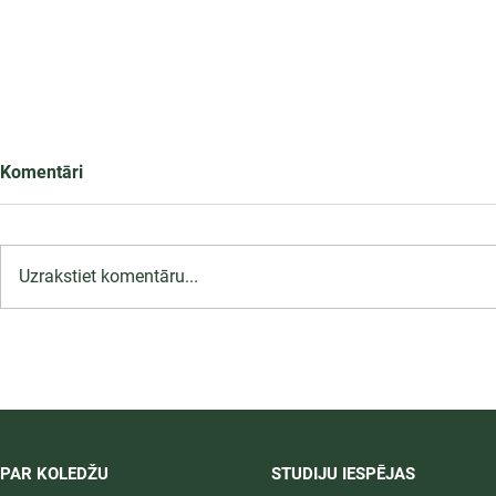
Komentāri
Uzrakstiet komentāru...
LU PSK uzņemšana
2026/2027 tiek pagarināta,
04.-20.08.2026.
PAR KOLEDŽU
STUDIJU IESPĒJAS