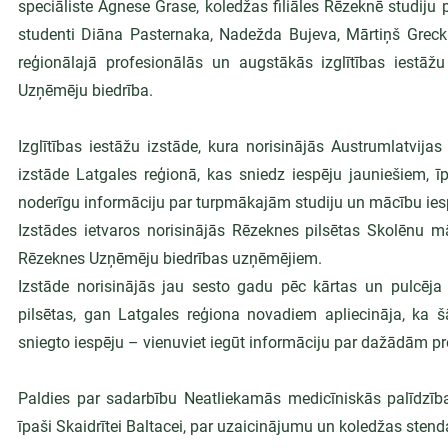
speciāliste Agnese Grase, koledžas filiāles Rēzeknē studij
studenti Diāna Pasternaka, Nadežda Bujeva, Mārtiņš Grecki
reģionālajā profesionālās un augstākās izglītības iestāžu
Uzņēmēju biedrība.
Izglītības iestāžu izstāde, kura norisinājās Austrumlatvij
izstāde Latgales reģionā, kas sniedz iespēju jauniešiem, ī
noderīgu informāciju par turpmākajām studiju un mācību ie
Izstādes ietvaros norisinājās Rēzeknes pilsētas Skolēnu m
Rēzeknes Uzņēmēju biedrības uzņēmējiem.
Izstāde norisinājās jau sesto gadu pēc kārtas un pulcēja 
pilsētas, gan Latgales reģiona novadiem apliecināja, ka š
sniegto iespēju – vienuviet iegūt informāciju par dažādām 
Paldies par sadarbību Neatliekamās medicīniskās palīdzība
īpaši Skaidrītei Baltacei, par uzaicinājumu un koledžas stend