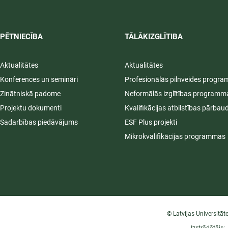
PĒTNIECĪBA
TĀLĀKIZGLĪTIBA
Aktualitātes
Aktualitātes
Konferences un semināri
Profesionālās pilnveides progr
Zinātniskā padome
Neformālās izglītības programm
Projektu dokumenti
Kvalifikācijas atbilstības pārbau
Sadarbības piedāvājums
ESF Plus projekti
Mikrokvalifikācijas programmas
© Latvijas Universitāt