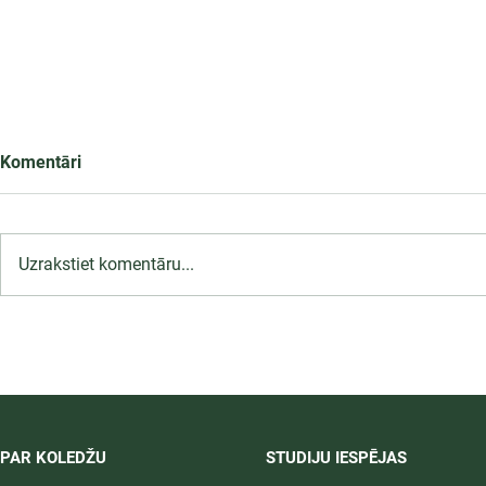
Komentāri
Uzrakstiet komentāru...
LU PSK uzņemšana
2026/2027 tiek pagarināta,
04.-20.08.2026.
PAR KOLEDŽU
STUDIJU IESPĒJAS