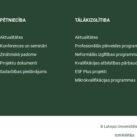
PĒTNIECĪBA
TĀLĀKIZGLĪTIBA
Aktualitātes
Aktualitātes
Konferences un semināri
Profesionālās pilnveides progr
Zinātniskā padome
Neformālās izglītības programm
Projektu dokumenti
Kvalifikācijas atbilstības pārbau
Sadarbības piedāvājums
ESF Plus projekti
Mikrokvalifikācijas programmas
© Latvijas Universitāt
Izstrādātājs: