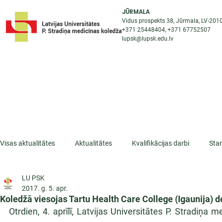
JŪRMALA
Vidus prospekts 38, Jūrmala, LV-201
+371 25448404
, +371
67752507
lupsk@lupsk.edu.lv
PAR KOLEDŽU
ST
STARPTAUTISKĀ SADARBĪBA
AKTUALITĀTES
Visas aktualitātes
Aktualitātes
Kvalifikācijas darbi
Sta
LU PSK
ESF projekti
Iepazīsti profesiju
Dažādas
Mikrokva
2017. g. 5. apr.
Koledžā viesojas Tartu Health Care College (Igaunija) d
Otrdien, 4. aprīlī, Latvijas Universitātes P. Stradiņa