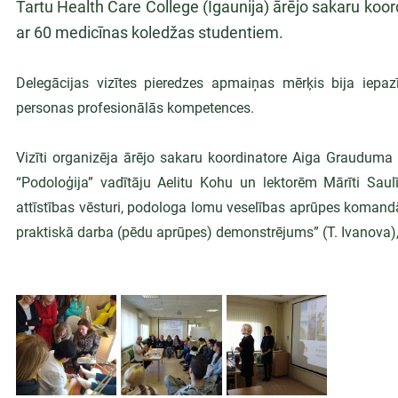
Tartu Health Care College (Igaunija) ārējo sakaru ko
ar 60 medicīnas koledžas studentiem.
Delegācijas vizītes pieredzes apmaiņas mērķis bija iepaz
personas profesionālās kompetences.
Vizīti organizēja ārējo sakaru koordinatore Aiga Grauduma
“Podoloģija” vadītāju Aelitu Kohu un lektorēm Mārīti Saulī
attīstības vēsturi, podologa lomu veselības aprūpes komand
praktiskā darba (pēdu aprūpes) demonstrējums” (T. Ivanova), 