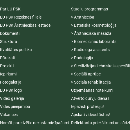
Par LU PSK
Studiju programmas
LU PSK Rēzeknes filiāle
> Ārstniecība
LU PSK Ārstniecības iestāde
> Estētiskā kosmetoloģija
Dokumenti
> Ārstnieciskā masāža
Struktūra
> Biomedicīnas laborants
Kvalitātes politika
> Radiologa asistents
Pārskati
> Podoloģija
Projekti
> Sterilizācijas tehniskais speciāl
Iepirkumi
> Sociālā aprūpe
Fotogalerija
> Sociālā rehabilitācija
LU PSK logo
Uzņemšanas noteikumi
Video galerija
Atvērto durvju dienas
Vides pieejamība
Iepazīsti profesiju!
Vakances
Apskati videostāstus!
Nomāt paredzētie nekustamie īpašumi
Reflektantu priekšlikumi un sūdz