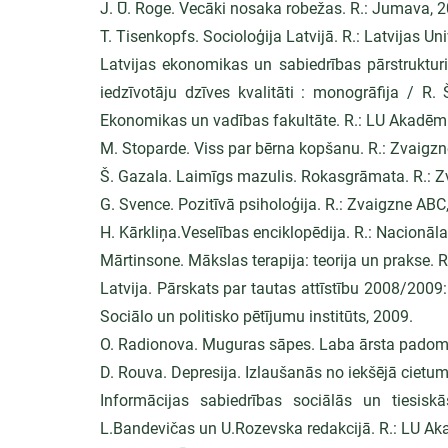
J. Ū. Roge. Vecāki nosaka robežas. R.: Jumava, 2
T. Tisenkopfs. Socioloģija Latvijā. R.: Latvijas Uni
Latvijas ekonomikas un sabiedrības pārstruktur
iedzīvotāju dzīves kvalitāti : monogrāfija / R. 
Ekonomikas un vadības fakultāte. R.: LU Akadēm
M. Stoparde. Viss par bērna kopšanu. R.: Zvaigz
Š. Gazala. Laimīgs mazulis. Rokasgrāmata. R.: Z
G. Svence. Pozitīvā psiholoģija. R.: Zvaigzne ABC
H. Kārkliņa.Veselības enciklopēdija. R.: Nacionāl
Mārtinsone. Mākslas terapija: teorija un prakse. 
Latvija. Pārskats par tautas attīstību 2008/2009: 
Sociālo un politisko pētījumu institūts, 2009.
O. Radionova. Muguras sāpes. Laba ārsta padomi
D. Rouva. Depresija. Izlaušanās no iekšējā cietu
Informācijas sabiedrības sociālās un tiesiskā
L.Bandevičas un U.Rozevska redakcijā. R.: LU A