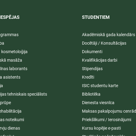
IESPĒJAS
STUDENTIEM​
rogrammas
Akadēmiskā gada kalendārs
ība
Docētāji / Konsultācijas
ā kosmetoloģija
Dokumenti
iskā masāža
Kvalifikācijas darbi
īnas laborants
Stipendijas
a asistents
Kredīti
ja
ISIC studentu karte
cijas tehniskais speciālists
Bibliotēka
aprūpe
Dienesta viesnīca
ehabilitācija
Maksas pakalpojumu cenrād
s noteikumi
Priekšlikumi / Ierosinājumi
rvju dienas
Kursu kopējie e-pasti