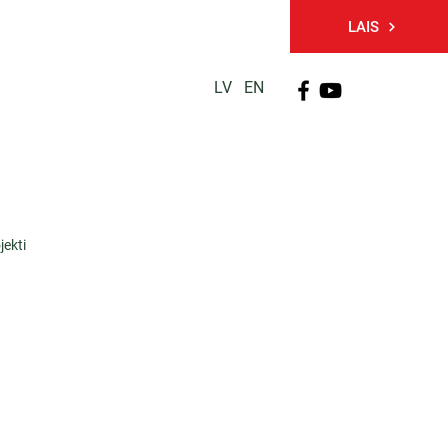
LAIS
LV
EN
PĒTNIECĪBA
TĀLĀKIZGLĪTĪBA
KONTAKTI
jekti