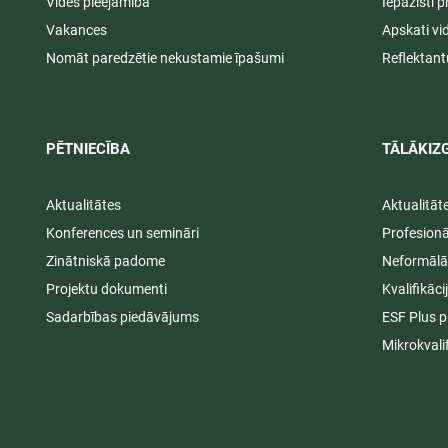
Vides pieejamība
Iepazīsti p
Vakances
Apskati vi
Nomāt paredzētie nekustamie īpašumi
Reflektant
PĒTNIECĪBA
TĀLĀKIZG
Aktualitātes
Aktualitāt
Konferences un semināri
Profesion
Zinātniskā padome
Neformālā
Projektu dokumenti
Kvalifikāc
Sadarbības piedāvājums
ESF Plus p
Mikrokvali