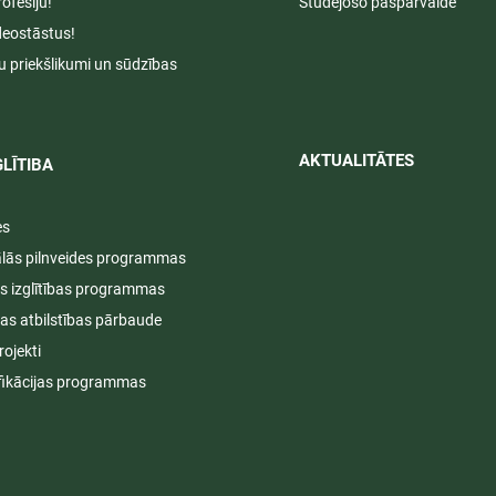
rofesiju!
Studējošo pašpārvalde
deostāstus!
u priekšlikumi un sūdzības
AKTUALITĀTES​​
LĪTIBA
es
ālās pilnveides programmas
s izglītības programmas
ijas atbilstības pārbaude
rojekti
fikācijas programmas