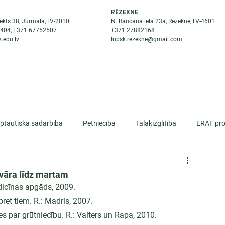
RĒZEKNE
ekts 38, Jūrmala, LV-2010
N. Rancāna iela 23a, Rēzekne, LV-4601
8404
, +371
67752507
+371
27882168
.edu.lv
lupsk.rezekne@gmail.com
ĒJAS
STUDENTIEM
STARPTAUTISKĀ SADARBĪBA
TĀTES
rptautiskā sadarbība
Pētniecība
Tālākizglītība
ERAF pro
lifikācija
nvāra līdz martam
dicīnas apgāds, 2009.
 pret tiem. R.: Madris, 2007.
s par grūtniecību. R.: Valters un Rapa, 2010.