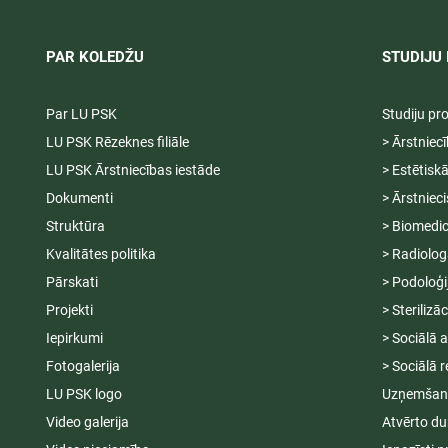
PAR KOLEDŽU
STUDIJU 
Par LU PSK
Studiju p
LU PSK Rēzeknes filiāle
> Ārstniec
LU PSK Ārstniecības iestāde
> Estētisk
Dokumenti
> Ārstniec
Struktūra
> Biomedic
Kvalitātes politika
> Radiolog
Pārskati
> Podoloģi
Projekti
> Sterilizā
Iepirkumi
> Sociālā 
Fotogalerija
> Sociālā r
LU PSK logo
Uzņemšana
Video galerija
Atvērto du