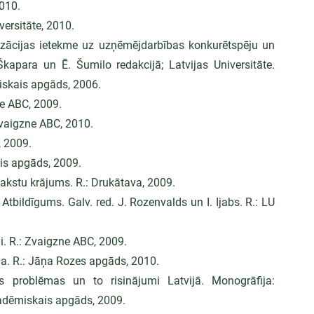
010.
versitāte, 2010.
izācijas ietekme uz uzņēmējdarbības konkurētspēju un 
Škapara un Ē. Šumilo redakcijā; Latvijas Universitāte. 
iskais apgāds, 2006.
ne ABC, 2009.
vaigzne ABC, 2010.
, 2009.
ais apgāds, 2009.
Rakstu krājums. R.: Drukātava, 2009.
Atbildīgums. Galv. red. J. Rozenvalds un I. Ijabs. R.: LU 
. R.: Zvaigzne ABC, 2009.
ma. R.: Jāņa Rozes apgāds, 2010.
s problēmas un to risinājumi Latvijā. Monogrāfija: 
kadēmiskais apgāds, 2009.