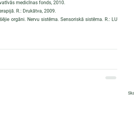
Inovatīvās medicīnas fonds, 2010.
rapijā. R.: Drukātva, 2009.
kšējie orgāni. Nervu sistēma. Sensoriskā sistēma. R.: LU 
Ska