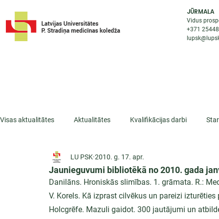
JŪRMALA
Vidus prosp
+371 2544
lupsk@lupsk
PAR KOLEDŽU
STUDIJU IESP
AKTUALI
Visas aktualitātes
Aktualitātes
Kvalifikācijas darbi
Sta
LU PSK
2010. g. 17. apr.
ESF projekti
Iepazīsti profesiju
Dažādas
Mikrokva
Jaunieguvumi bibliotēkā no 2010. gada ja
Danilāns. Hroniskās slimības. 1. grāmata. R.: Me
V. Korels. Kā izprast cilvēkus un pareizi izturēties
Holcgrēfe. Mazuli gaidot. 300 jautājumi un atbilde