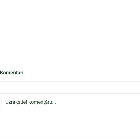
Komentāri
Uzrakstiet komentāru...
LU PSK uzņemšana
Ārsta palīga
2026/2027 tiek pagarināta,
ambulatoraj
04.-20.08.2026.
2027