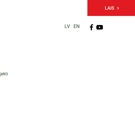
LAIS
LV
EN
PĒTNIECĪBA
TĀLĀKIZGLĪTĪBA
KONTAKTI
jekti