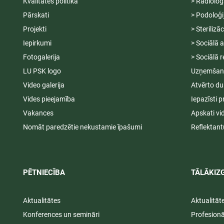
Kvalitātes politika
> Radiolog
Pārskati
> Podoloģi
Projekti
> Sterilizā
Iepirkumi
> Sociālā 
Fotogalerija
> Sociālā r
LU PSK logo
Uzņemšana
Video galerija
Atvērto du
Vides pieejamība
Iepazīsti p
Vakances
Apskati vi
Nomāt paredzētie nekustamie īpašumi
Reflektant
PĒTNIECĪBA
TĀLĀKIZG
Aktualitātes
Aktualitāt
Konferences un semināri
Profesion