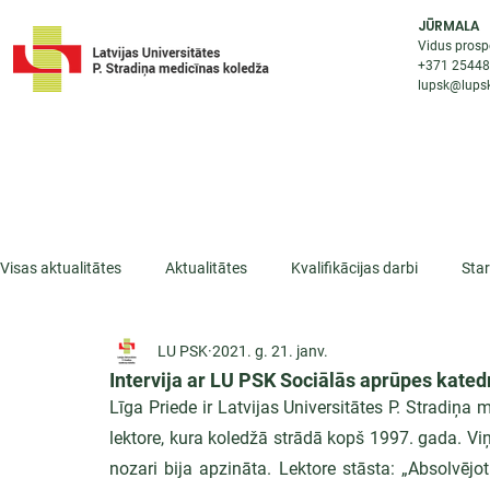
JŪRMALA
Vidus prosp
+371 2544
lupsk@lupsk
PAR KOLEDŽU
STUDIJU IESP
AKTUALI
Visas aktualitātes
Aktualitātes
Kvalifikācijas darbi
Sta
LU PSK
2021. g. 21. janv.
ESF projekti
Iepazīsti profesiju
Dažādas
Mikrokva
Intervija ar LU PSK Sociālās aprūpes katedr
Līga Priede ir Latvijas Universitātes P. Stradiņ
lektore, kura koledžā strādā kopš 1997. gada. Viņ
nozari bija apzināta. Lektore stāsta: „Absolvējot