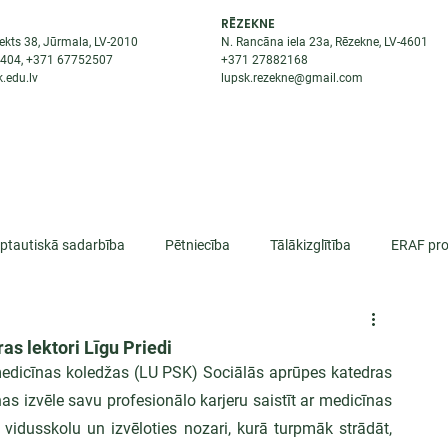
RĒZEKNE
ekts 38, Jūrmala, LV-2010
N. Rancāna iela 23a, Rēzekne, LV-4601
8404
, +371
67752507
+371
27882168
.edu.lv
lupsk.rezekne@gmail.com
ĒJAS
STUDENTIEM
STARPTAUTISKĀ SADARBĪBA
TĀTES
rptautiskā sadarbība
Pētniecība
Tālākizglītība
ERAF pro
lifikācija
as lektori Līgu Priedi
a medicīnas koledžas (LU PSK) Sociālās aprūpes katedras 
as izvēle savu profesionālo karjeru saistīt ar medicīnas 
 vidusskolu un izvēloties nozari, kurā turpmāk strādāt, 