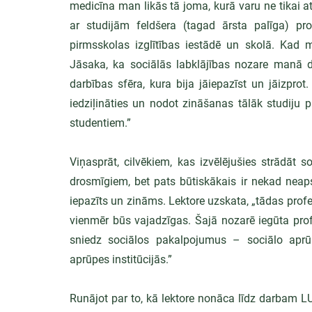
medicīna man likās tā joma, kurā varu ne tikai attī
ar studijām feldšera (tagad ārsta palīga) pro
pirmsskolas izglītības iestādē un skolā. Kad m
Jāsaka, ka sociālās labklājības nozare manā d
darbības sfēra, kura bija jāiepazīst un jāizprot.
iedziļināties un nodot zināšanas tālāk studiju 
studentiem.” 
Viņasprāt, cilvēkiem, kas izvēlējušies strādāt s
drosmīgiem, bet pats būtiskākais ir nekad neaps
iepazīts un zināms. Lektore uzskata, „tādas profesi
vienmēr būs vajadzīgas. Šajā nozarē iegūta profes
sniedz sociālos pakalpojumus – sociālo aprūpi
aprūpes institūcijās.”
Runājot par to, kā lektore nonāca līdz darbam LU 