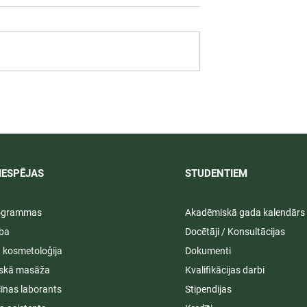
 darbība
Svinīgos pasākumos aizvad
ā praksē 2026/
LU PSK vasaras izlaidumi
2025/2026
IESPĒJAS
STUDENTIEM​
rogrammas
Akadēmiskā gada kalendārs
ība
Docētāji / Konsultācijas
ā kosmetoloģija
Dokumenti
iskā masāža
Kvalifikācijas darbi
īnas laborants
Stipendijas