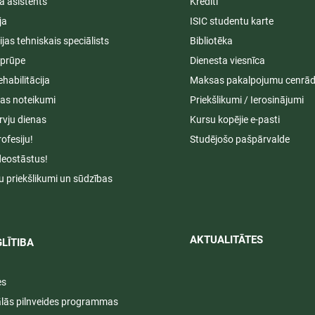
a asistents
Kredīti
ja
ISIC studentu karte
cijas tehniskais speciālists
Bibliotēka
aprūpe
Dienesta viesnīca
ehabilitācija
Maksas pakalpojumu cenrād
s noteikumi
Priekšlikumi / Ierosinājumi
rvju dienas
Kursu kopējie e-pasti
rofesiju!
Studējošo pašpārvalde
deostāstus!
u priekšlikumi un sūdzības
AKTUALITĀTES​​
LĪTIBA
es
ālās pilnveides programmas