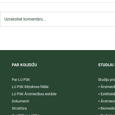
Uzrakstiet komentāru...
LU PSK uzņemšana
Ārsta palīga
2026/2027 tiek pagarināta,
ambulatoraj
04.-20.08.2026.
2027
PAR KOLEDŽU
STUDIJU 
Par LU PSK
Studiju p
LU PSK Rēzeknes filiāle
> Ārstniec
LU PSK Ārstniecības iestāde
> Estētisk
Dokumenti
> Ārstniec
Struktūra
> Biomedic