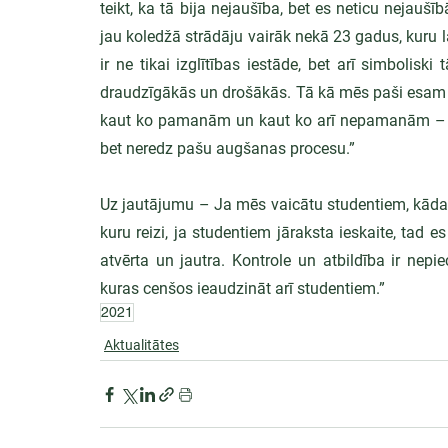
teikt, ka tā bija nejaušība, bet es neticu nejaušī
jau koledžā strādāju vairāk nekā 23 gadus, kuru l
ir ne tikai izglītības iestāde, bet arī simbolis
draudzīgākās un drošākās. Tā kā mēs paši esam ie
kaut ko pamanām un kaut ko arī nepamanām – līdz
bet neredz pašu augšanas procesu.”
Uz jautājumu – Ja mēs vaicātu studentiem, kāda Jū
kuru reizi, ja studentiem jāraksta ieskaite, tad es 
atvērta un jautra. Kontrole un atbildība ir nepi
kuras cenšos ieaudzināt arī studentiem.”
2021
Aktualitātes