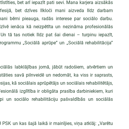
stīties, bet arī iepazīt pati sevi. Mana karjera aizsākās 
fesijā, bet dzīves līkloči mani aizveda līdz darbam 
ani bērni pieauga, radās interese par sociālo darbu. 
zīvē ienāca kā neizpētīta un nezināma profesionālās 
 Un tā tas notiek līdz pat šai dienai – turpinu iepazīt, 
programmu „Sociālā aprūpe” un „Sociālā rehabilitācija” 
ociālās labklājības jomā, jābūt radošiem, atvērtiem un 
tāties savā pilnveidē un nedomāt, ka viss ir saprasts, 
jas, kā sociālais aprūpētājs un sociālais rehabilitētājs, 
ionālā izglītība ir obligāta prasība darbiniekiem, kuri 
 un sociālo rehabilitāciju pašvaldībās un sociālās 
PSK un kas šajā laikā ir mainījies, viņa atklāj: „Varētu 