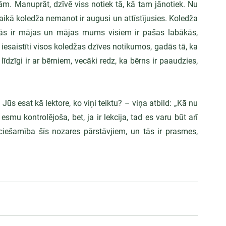
bām. Manuprāt, dzīvē viss notiek tā, kā tam jānotiek. Nu 
aikā koledža nemanot ir augusi un attīstījusies. Koledža 
ki tās ir mājas un mājas mums visiem ir pašas labākās, 
saistīti visos koledžas dzīves notikumos, gadās tā, ka 
īgi ir ar bērniem, vecāki redz, ka bērns ir paaudzies, 
s esat kā lektore, ko viņi teiktu? – viņa atbild: „Kā nu 
esmu kontrolējoša, bet, ja ir lekcija, tad es varu būt arī 
eciešamība šīs nozares pārstāvjiem, un tās ir prasmes, 