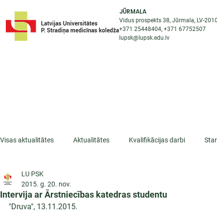
JŪRMALA
Vidus prospekts 38, Jūrmala, LV-201
+371 25448404
, +371
67752507
lupsk@lupsk.edu.lv
PAR KOLEDŽU
ST
STARPTAUTISKĀ SADARBĪBA
AKTUALITĀTES
Visas aktualitātes
Aktualitātes
Kvalifikācijas darbi
Sta
LU PSK
ESF projekti
Iepazīsti profesiju
Dažādas
Mikrokva
2015. g. 20. nov.
Intervija ar Ārstniecības katedras studentu
"Druva", 13.11.2015.