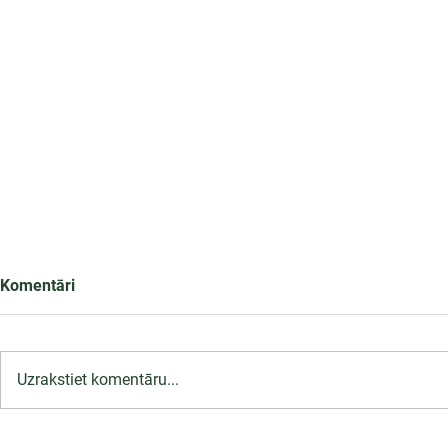
Komentāri
Uzrakstiet komentāru...
LU PSK uzņemšana