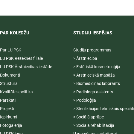
2026/2027 tiek pagarināta,
04.-20.08.2026.
PAR KOLEDŽU
STUDIJU IESPĒJAS
Par LU PSK
Studiju programmas
LU PSK Rēzeknes filiāle
> Ārstniecība
LU PSK Ārstniecības iestāde
> Estētiskā kosmetoloģija
Dokumenti
> Ārstnieciskā masāža
Struktūra
> Biomedicīnas laborants
Kvalitātes politika
> Radiologa asistents
Pārskati
> Podoloģija
Projekti
> Sterilizācijas tehniskais speciāl
Iepirkumi
> Sociālā aprūpe
Fotogalerija
> Sociālā rehabilitācija
LU PSK logo
Uzņemšanas noteikumi