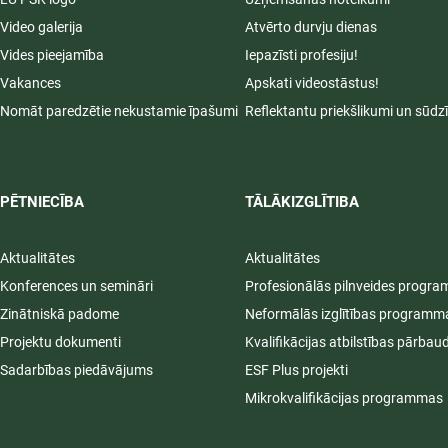
Video galerija
Atvērto durvju dienas
Vides pieejamība
Iepazīsti profesiju!
Vakances
Apskati videostāstus!
Nomāt paredzētie nekustamie īpašumi
Reflektantu priekšlikumi un sūdz
PĒTNIECĪBA
TĀLĀKIZGLĪTIBA
Aktualitātes
Aktualitātes
Konferences un semināri
Profesionālās pilnveides progr
Zinātniskā padome
Neformālās izglītības programm
Projektu dokumenti
Kvalifikācijas atbilstības pārbau
Sadarbības piedāvājums
ESF Plus projekti
Mikrokvalifikācijas programmas