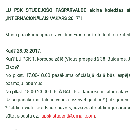
LU PSK STUDĒJOŠO PAŠPĀRVALDE aicina koledžas stu
„INTERNACIONĀLAIS VAKARS 2017”!
Mūsu pasākuma īpašie viesi būs Erasmus+ studenti no koled
Kad? 28.03.2017.
Kur?
 LU PSK 1. korpusa zālē (Vidus prospektā 38, Bulduros, 
Cikos?
No plkst. 17.00-18.00 pasākuma oficiālajā daļā būs iespēja 
pašmāju labumus.
No plkst. 18.00-23.00 LIELĀ BALLE ar karaoki un citām aktivi
Uz šo pasākuma daļu ir iespēja rezervēt galdiņu* (līdzi jāņem 
*Galdiņu vietu skaits ierobežots, rezervējot galdiņu jānorāda
sūtot e-pastu uz: 
lupsk.studenti@gmail.com
.