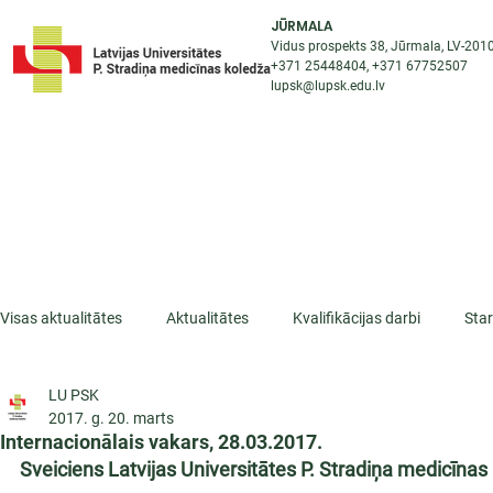
JŪRMALA
Vidus prospekts 38, Jūrmala, LV-201
+371 25448404
, +371
67752507
lupsk@lupsk.edu.lv
PAR KOLEDŽU
ST
STARPTAUTISKĀ SADARBĪBA
AKTUALITĀTES
Visas aktualitātes
Aktualitātes
Kvalifikācijas darbi
Sta
LU PSK
ESF projekti
Iepazīsti profesiju
Dažādas
Mikrokva
2017. g. 20. marts
Internacionālais vakars, 28.03.2017.
Sveiciens Latvijas Universitātes P. Stradiņa medicīna