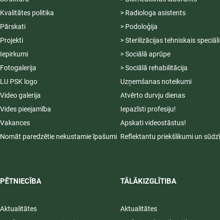
Kvalitātes politika
> Radiologa asistents
Pārskati
> Podoloģija
Projekti
> Sterilizācijas tehniskais speciāl
Iepirkumi
> Sociālā aprūpe
Fotogalerija
> Sociālā rehabilitācija
LU PSK logo
Uzņemšanas noteikumi
Video galerija
Atvērto durvju dienas
Vides pieejamība
Iepazīsti profesiju!
Vakances
Apskati videostāstus!
Nomāt paredzētie nekustamie īpašumi
Reflektantu priekšlikumi un sūdz
PĒTNIECĪBA
TĀLĀKIZGLĪTIBA
Aktualitātes
Aktualitātes