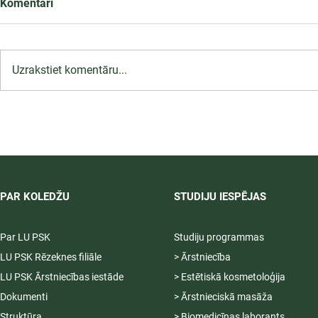
Komentāri
Uzrakstiet komentāru...
LU PSK uzņemšana
2026/2027 tiek pagarināta,
04.-20.08.2026.
PAR KOLEDŽU
STUDIJU IESPĒJAS
Par LU PSK
Studiju programmas
LU PSK Rēzeknes filiāle
> Ārstniecība
LU PSK Ārstniecības iestāde
> Estētiskā kosmetoloģija
Dokumenti
> Ārstnieciskā masāža
Struktūra
> Biomedicīnas laborants