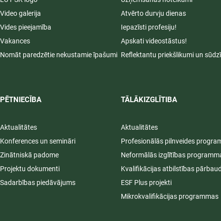
Video galerija
Atvērto durvju dienas
Vides pieejamība
Iepazīsti profesiju!
Vakances
Apskati videostāstus!
Nomāt paredzētie nekustamie īpašumi
Reflektantu priekšlikumi un sūdz
PĒTNIECĪBA
TĀLĀKIZGLĪTIBA
Aktualitātes
Aktualitātes
Konferences un semināri
Profesionālās pilnveides progr
Zinātniskā padome
Neformālās izglītības programm
Projektu dokumenti
Kvalifikācijas atbilstības pārbau
Sadarbības piedāvājums
ESF Plus projekti
Mikrokvalifikācijas programmas