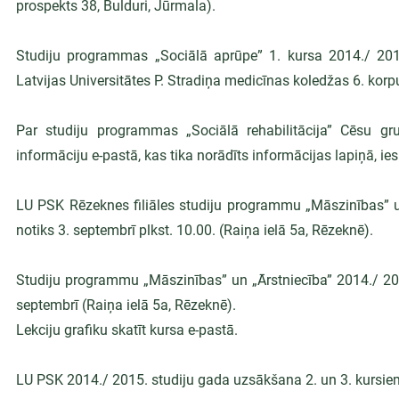
prospekts 38, Bulduri, Jūrmala).
Studiju programmas „Sociālā aprūpe” 1. kursa 2014./ 2015.
Latvijas Universitātes P. Stradiņa medicīnas koledžas 6. korpu
Par studiju programmas „Sociālā rehabilitācija” Cēsu gr
informāciju e-pastā, kas tika norādīts informācijas lapiņā, i
LU PSK Rēzeknes filiāles studiju programmu „Māszinības” un
notiks 3. septembrī plkst. 10.00. (Raiņa ielā 5a, Rēzeknē).
Studiju programmu „Māszinības” un „Ārstniecība” 2014./ 201
septembrī (Raiņa ielā 5a, Rēzeknē).
Lekciju grafiku skatīt kursa e-pastā.
LU PSK 2014./ 2015. studiju gada uzsākšana 2. un 3. kursie