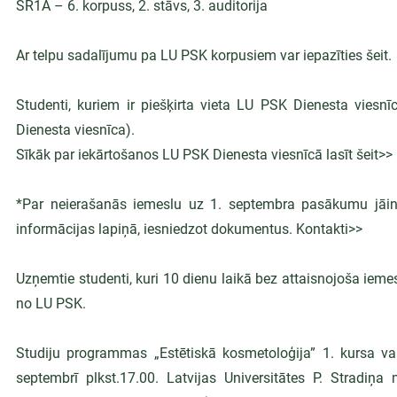
SR1A – 6. korpuss, 2. stāvs, 3. auditorija
Ar telpu sadalījumu pa LU PSK korpusiem var iepazīties šeit.
Studenti, kuriem ir piešķirta vieta LU PSK Dienesta viesnīc
Dienesta viesnīca).
Sīkāk par iekārtošanos LU PSK Dienesta viesnīcā lasīt šeit>>
*Par neierašanās iemeslu uz 1. septembra pasākumu jāinfor
informācijas lapiņā, iesniedzot dokumentus. Kontakti>>
Uzņemtie studenti, kuri 10 dienu laikā bez attaisnojoša iemesl
no LU PSK.
Studiju programmas „Estētiskā kosmetoloģija” 1. kursa va
septembrī plkst.17.00. Latvijas Universitātes P. Stradiņa 