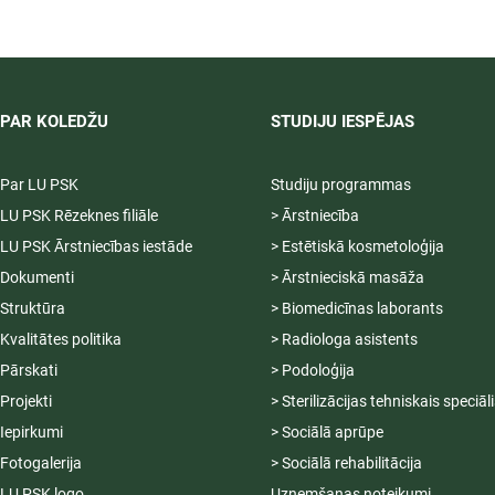
2026/2027 tiek pagarināta,
04.-20.08.2026.
PAR KOLEDŽU
STUDIJU IESPĒJAS
Par LU PSK
Studiju programmas
LU PSK Rēzeknes filiāle
> Ārstniecība
LU PSK Ārstniecības iestāde
> Estētiskā kosmetoloģija
Dokumenti
> Ārstnieciskā masāža
Struktūra
> Biomedicīnas laborants
Kvalitātes politika
> Radiologa asistents
Pārskati
> Podoloģija
Projekti
> Sterilizācijas tehniskais speciāl
Iepirkumi
> Sociālā aprūpe
Fotogalerija
> Sociālā rehabilitācija
LU PSK logo
Uzņemšanas noteikumi