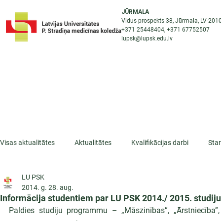
JŪRMALA
Vidus prospekts 38, Jūrmala, LV-201
+371 25448404
, +371
67752507
lupsk@lupsk.edu.lv
PAR KOLEDŽU
ST
STARPTAUTISKĀ SADARBĪBA
AKTUALITĀTES
Visas aktualitātes
Aktualitātes
Kvalifikācijas darbi
Sta
LU PSK
ESF projekti
Iepazīsti profesiju
Dažādas
Mikrokva
2014. g. 28. aug.
Informācija studentiem par LU PSK 2014./ 2015. studi
Paldies studiju programmu – „Māszinības”, „Ārstniecība”, 