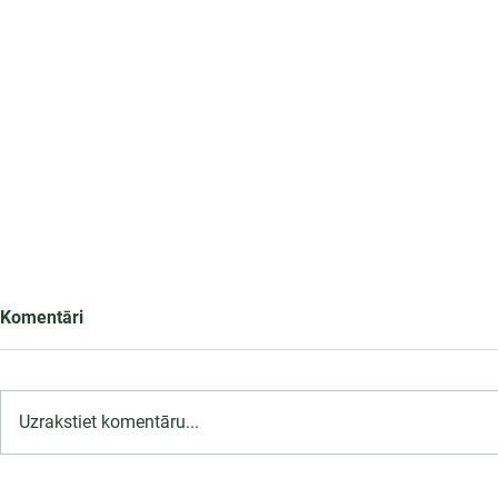
Komentāri
Uzrakstiet komentāru...
LU PSK uzņemšana