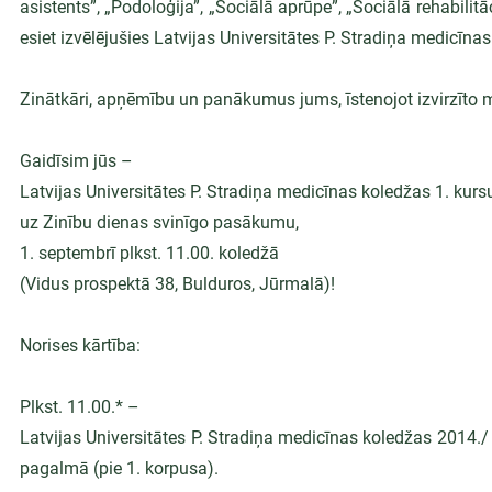
asistents”, „Podoloģija”, „Sociālā aprūpe”, „Sociālā rehabilitā
esiet izvēlējušies Latvijas Universitātes P. Stradiņa medicīna
Zinātkāri, apņēmību un panākumus jums, īstenojot izvirzīto m
Gaidīsim jūs –
Latvijas Universitātes P. Stradiņa medicīnas koledžas 1. kur
uz Zinību dienas svinīgo pasākumu,
1. septembrī plkst. 11.00. koledžā
(Vidus prospektā 38, Bulduros, Jūrmalā)!
Norises kārtība:
Plkst. 11.00.* –
Latvijas Universitātes P. Stradiņa medicīnas koledžas 2014./
pagalmā (pie 1. korpusa).