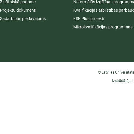
Zinātniskā padome
Neformālās izglītības programm
Projektu dokumenti
Kvalifikācijas atbilstības pārbau
Sadarbības piedāvājums
ESF Plus projekti
Mikrokvalifikācijas programmas
© Latvijas Universitāt
Izstrādātājs: