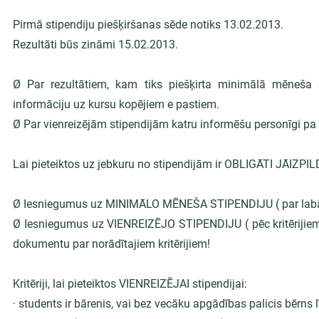
Pirmā stipendiju piešķiršanas sēde notiks 13.02.2013.
Rezultāti būs zināmi 15.02.2013.
Ø Par rezultātiem, kam tiks piešķirta minimālā mēneša s
informāciju uz kursu kopējiem e pastiem.
Ø Par vienreizējām stipendijām katru informēšu personīgi pa
Lai pieteiktos uz jebkuru no stipendijām ir OBLIGĀTI JĀ
Ø Iesniegumus uz MINIMĀLO MĒNEŠA STIPENDIJU ( par labām 
Ø Iesniegumus uz VIENREIZĒJO STIPENDIJU ( pēc kritērijiem) va
dokumentu par norādītajiem kritērijiem!
Kritēriji, lai pieteiktos VIENREIZĒJAI stipendijai:
· students ir bārenis, vai bez vecāku apgādības palicis bērns 