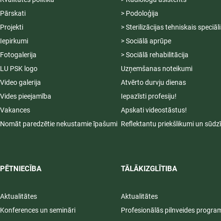
Pārskati
> Podoloģija
Projekti
> Sterilizācijas tehniskais speciāl
Iepirkumi
> Sociālā aprūpe
Fotogalerija
> Sociālā rehabilitācija
LU PSK logo
Uzņemšanas noteikumi
Video galerija
Atvērto durvju dienas
Vides pieejamība
Iepazīsti profesiju!
Vakances
Apskati videostāstus!
Nomāt paredzētie nekustamie īpašumi
Reflektantu priekšlikumi un sūdz
PĒTNIECĪBA
TĀLĀKIZGLĪTIBA
Aktualitātes
Aktualitātes
Konferences un semināri
Profesionālās pilnveides progr