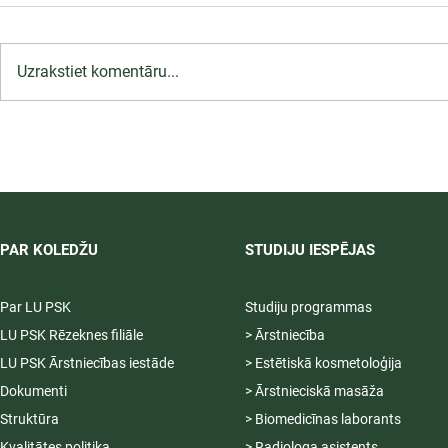
Uzrakstiet komentāru...
LU PSK uzņemšana
2026/2027 tiek pagarināta,
04.-20.08.2026.
PAR KOLEDŽU
STUDIJU IESPĒJAS
Par LU PSK
Studiju programmas
LU PSK Rēzeknes filiāle
> Ārstniecība
LU PSK Ārstniecības iestāde
> Estētiskā kosmetoloģija
Dokumenti
> Ārstnieciskā masāža
Struktūra
> Biomedicīnas laborants
Kvalitātes politika
> Radiologa asistents