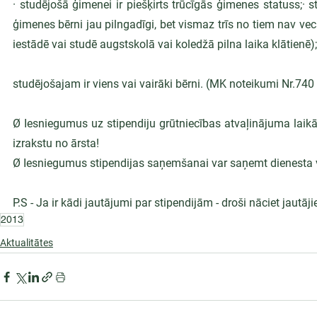
· studējošā ģimenei ir piešķirts trūcīgās ģimenes statuss;· 
ģimenes bērni jau pilngadīgi, bet vismaz trīs no tiem nav ve
iestādē vai studē augstskolā vai koledžā pilna laika klātienē);
studējošajam ir viens vai vairāki bērni. (MK noteikumi Nr.740
Ø Iesniegumus uz stipendiju grūtniecības atvaļinājuma laikā v
izrakstu no ārsta!
Ø Iesniegumus stipendijas saņemšanai var saņemt dienesta vie
P.S - Ja ir kādi jautājumi par stipendijām - droši nāciet jautājie
2013
Aktualitātes