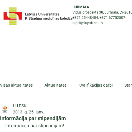
JŪRMALA
Vidus prospekts 38, Jūrmala, LV-201
+371 25448404
, +371
67752507
lupsk@lupsk.edu.lv
PAR KOLEDŽU
ST
STARPTAUTISKĀ SADARBĪBA
AKTUALITĀTES
Visas aktualitātes
Aktualitātes
Kvalifikācijas darbi
Sta
LU PSK
ESF projekti
Iepazīsti profesiju
Dažādas
Mikrokva
2013. g. 25. janv.
Informācija par stipendijām
Informācija par stipendijām!