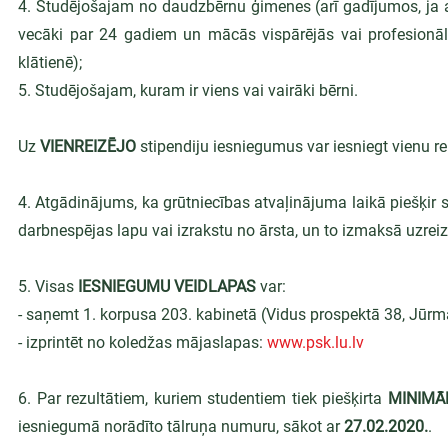
4. Studējošajam no daudzbērnu ģimenes (arī gadījumos, ja at
vecāki par 24 gadiem un mācās vispārējās vai profesionālās
klātienē);
5. Studējošajam, kuram ir viens vai vairāki bērni.
Uz 
VIENREIZĒJO 
stipendiju iesniegumus var iesniegt vienu re
4. Atgādinājums, ka grūtniecības atvaļinājuma laikā piešķir s
darbnespējas lapu vai izrakstu no ārsta, un to izmaksā uzre
5. Visas 
IESNIEGUMU VEIDLAPAS 
var:
- saņemt 1. korpusa 203. kabinetā (Vidus prospektā 38, Jūrm
- izprintēt no koledžas mājaslapas: 
www.psk.lu.lv
6. Par rezultātiem, kuriem studentiem tiek piešķirta 
MINIMĀ
iesniegumā norādīto tālruņa numuru, sākot ar 
27.02.2020.
.