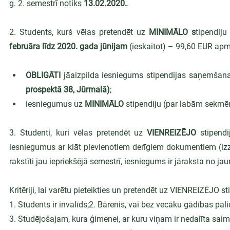
g. 2. semestrī notiks 
13.02.2020.
.
2. Students, kurš vēlas pretendēt uz 
MINIMĀLO s
tipendij
februāra līdz 2020. gada jūnijam 
(ieskaitot) – 99,60 EUR apmē
OBLIGĀTI
 jāaizpilda iesniegums stipendijas saņemšana
prospektā 38, Jūrmalā)
;
iesniegumus uz 
MINIMĀLO 
stipendiju (par labām sekmēm
3. Studenti, kuri vēlas pretendēt uz
 VIENREIZĒJO
 stipendi
iesniegumus ar klāt pievienotiem derīgiem dokumentiem (izziņ
rakstīti jau iepriekšējā semestrī, iesniegums ir jāraksta no ja
Kritēriji, lai varētu pieteikties un pretendēt uz VIENREIZĒJO sti
1. Students ir invalīds;2. Bārenis, vai bez vecāku gādības pa
3. Studējošajam, kura ģimenei, ar kuru viņam ir nedalīta saim