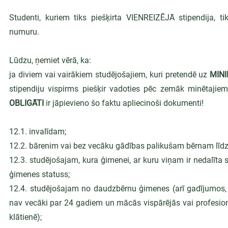
Studenti, kuriem tiks piešķirta VIENREIZĒJĀ stipendija, ti
numuru.
Lūdzu, ņemiet vērā, ka:
ja diviem vai vairākiem studējošajiem, kuri pretendē uz 
MIN
stipendiju vispirms piešķir vadoties pēc zemāk minētajie
OBLIGĀTI
 ir jāpievieno šo faktu apliecinoši dokumenti!
12.1. invalīdam;
12.2. bārenim vai bez vecāku gādības palikušam bērnam līd
12.3. studējošajam, kura ģimenei, ar kuru viņam ir nedalīta s
ģimenes statuss;
12.4. studējošajam no daudzbērnu ģimenes (arī gadījumos, ja
nav vecāki par 24 gadiem un mācās vispārējās vai profesionāl
klātienē);