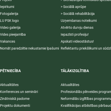
Iepirkumi
> Sociālā aprūpe
Fotogalerija
> Sociālā rehabilitācija
LU PSK logo
Uzņemšanas noteikumi
Video galerija
Atvērto durvju dienas
Vides pieejamība
Iepazīsti profesiju!
Vakances
Apskati videostāstus!
Nomāt paredzētie nekustamie īpašumi
Reflektantu priekšlikumi un sūdz
PĒTNIECĪBA
TĀLĀKIZGLĪTIBA
Aktualitātes
Aktualitātes
Konferences un semināri
Profesionālās pilnveides progr
Zinātniskā padome
Neformālās izglītības programm
Projektu dokumenti
Kvalifikācijas atbilstības pārbau