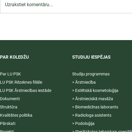
Uzrakstiet komentāru...
LU PSK uzņemšana
2026/2027 tiek pagarināta,
04.-20.08.2026.
PAR KOLEDŽU
STUDIJU IESPĒJAS
Par LU PSK
Studiju programmas
LU PSK Rēzeknes filiāle
> Ārstniecība
LU PSK Ārstniecības iestāde
> Estētiskā kosmetoloģija
Dokumenti
> Ārstnieciskā masāža
Struktūra
> Biomedicīnas laborants
Kvalitātes politika
> Radiologa asistents
Pārskati
> Podoloģija
Projekti
> Sterilizācijas tehniskais speciāl