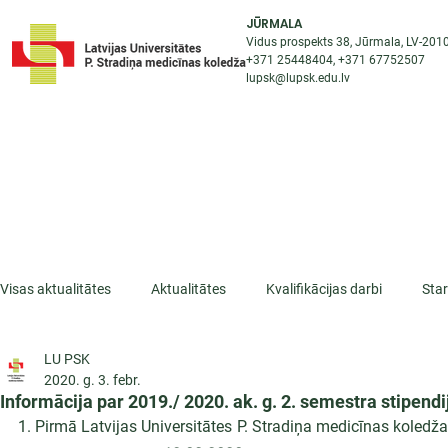
JŪRMALA
Vidus prospekts 38, Jūrmala, LV-201
+371 25448404
, +371
67752507
lupsk@lupsk.edu.lv
PAR KOLEDŽU
ST
STARPTAUTISKĀ SADARBĪBA
AKTUALITĀTES
Visas aktualitātes
Aktualitātes
Kvalifikācijas darbi
Sta
LU PSK
ESF projekti
Iepazīsti profesiju
Dažādas
Mikrokva
2020. g. 3. febr.
Informācija par 2019./ 2020. ak. g. 2. semestra stipend
1. Pirmā Latvijas Universitātes P. Stradiņa medicīnas koledž