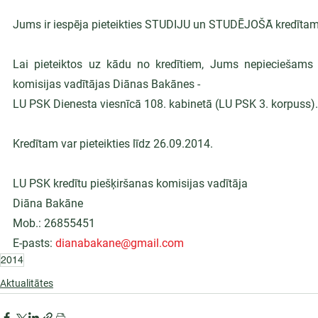
Jums ir iespēja pieteikties STUDIJU un STUDĒJOŠĀ kredītam
Lai pieteiktos uz kādu no kredītiem, Jums nepieciešams a
komisijas vadītājas Diānas Bakānes -
LU PSK Dienesta viesnīcā 108. kabinetā (LU PSK 3. korpuss).
Kredītam var pieteikties līdz 26.09.2014.
LU PSK kredītu piešķiršanas komisijas vadītāja
Diāna Bakāne
Mob.: 26855451
E-pasts: 
dianabakane@gmail.com
2014
Aktualitātes