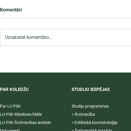
Komentāri
Uzrakstiet komentāru...
LU PSK uzņemšana
2026/2027 tiek pagarināta,
04.-20.08.2026.
PAR KOLEDŽU
STUDIJU IESPĒJAS
Par LU PSK
Studiju programmas
LU PSK Rēzeknes filiāle
> Ārstniecība
LU PSK Ārstniecības iestāde
> Estētiskā kosmetoloģija
Dokumenti
> Ārstnieciskā masāža