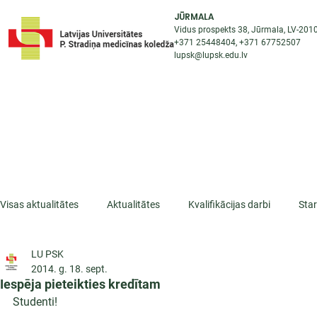
JŪRMALA
Vidus prospekts 38, Jūrmala, LV-201
+371 25448404
, +371
67752507
lupsk@lupsk.edu.lv
PAR KOLEDŽU
ST
STARPTAUTISKĀ SADARBĪBA
AKTUALITĀTES
Visas aktualitātes
Aktualitātes
Kvalifikācijas darbi
Sta
LU PSK
ESF projekti
Iepazīsti profesiju
Dažādas
Mikrokva
2014. g. 18. sept.
Iespēja pieteikties kredītam
Studenti!