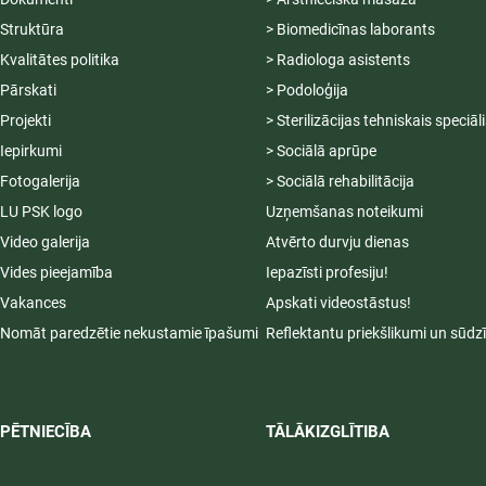
Struktūra
> Biomedicīnas laborants
Kvalitātes politika
> Radiologa asistents
Pārskati
> Podoloģija
Projekti
> Sterilizācijas tehniskais speciāl
Iepirkumi
> Sociālā aprūpe
Fotogalerija
> Sociālā rehabilitācija
LU PSK logo
Uzņemšanas noteikumi
Video galerija
Atvērto durvju dienas
Vides pieejamība
Iepazīsti profesiju!
Vakances
Apskati videostāstus!
Nomāt paredzētie nekustamie īpašumi
Reflektantu priekšlikumi un sūdz
PĒTNIECĪBA
TĀLĀKIZGLĪTIBA