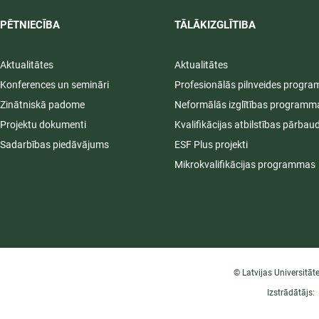
PĒTNIECĪBA
TĀLĀKIZGLĪTIBA
Aktualitātes
Aktualitātes
Konferences un semināri
Profesionālās pilnveides progr
Zinātniskā padome
Neformālās izglītības programm
Projektu dokumenti
Kvalifikācijas atbilstības pārbau
Sadarbības piedāvājums
ESF Plus projekti
Mikrokvalifikācijas programmas
© Latvijas Universitāt
Izstrādātājs: