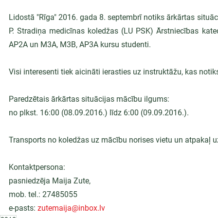
Lidostā "Rīga" 2016. gada 8. septembrī notiks ārkārtas situācij
P. Stradiņa medicīnas koledžas (LU PSK) Ārstniecības kate
AP2A un M3A, M3B, AP3A kursu studenti.
Visi interesenti tiek aicināti ierasties uz instruktāžu, kas not
Paredzētais ārkārtas situācijas mācību ilgums:
no plkst. 16:00 (08.09.2016.) līdz 6:00 (09.09.2016.).
Transports no koledžas uz mācību norises vietu un atpakaļ uz
Kontaktpersona:
pasniedzēja Maija Zute,
mob. tel.: 27485055
e-pasts: 
zutemaija@inbox.lv