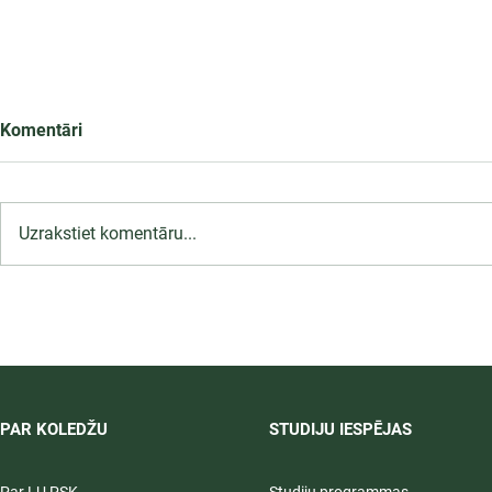
Komentāri
Uzrakstiet komentāru...
LU PSK uzņemšana
2026/2027 tiek pagarināta,
04.-20.08.2026.
PAR KOLEDŽU
STUDIJU IESPĒJAS