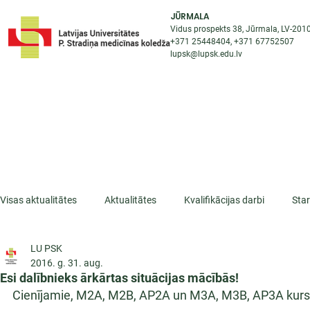
JŪRMALA
Vidus prospekts 38, Jūrmala, LV-201
+371 25448404
, +371
67752507
lupsk@lupsk.edu.lv
PAR KOLEDŽU
ST
STARPTAUTISKĀ SADARBĪBA
AKTUALITĀTES
Visas aktualitātes
Aktualitātes
Kvalifikācijas darbi
Sta
LU PSK
ESF projekti
Iepazīsti profesiju
Dažādas
Mikrokva
2016. g. 31. aug.
Esi dalībnieks ārkārtas situācijas mācībās!
Cienījamie, M2A, M2B, AP2A un M3A, M3B, AP3A kursu