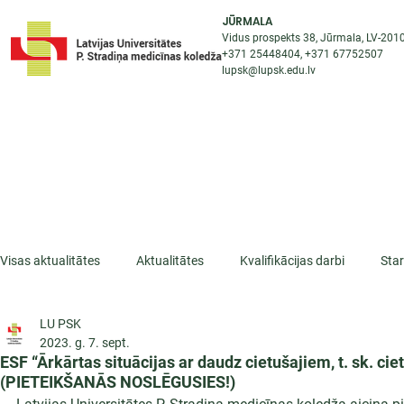
JŪRMALA
Vidus prospekts 38, Jūrmala, LV-201
+371 25448404
, +371
67752507
lupsk@lupsk.edu.lv
PAR KOLEDŽU
ST
STARPTAUTISKĀ SADARBĪBA
AKTUALITĀTES
Visas aktualitātes
Aktualitātes
Kvalifikācijas darbi
Sta
LU PSK
ESF projekti
Iepazīsti profesiju
Dažādas
Mikrokva
2023. g. 7. sept.
ESF “Ārkārtas situācijas ar daudz cietušajiem, t. sk. ci
(PIETEIKŠANĀS NOSLĒGUSIES!)