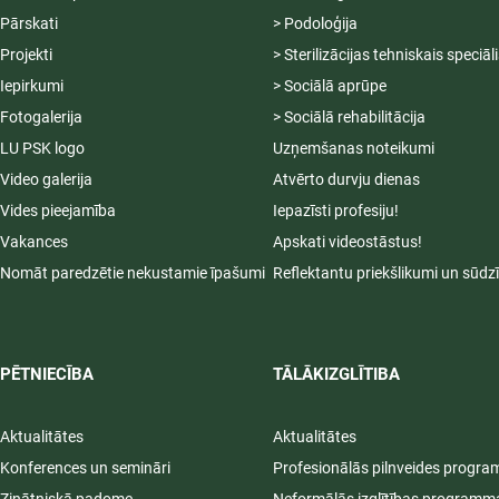
Pārskati
> Podoloģija
Projekti
> Sterilizācijas tehniskais speciāl
Iepirkumi
> Sociālā aprūpe
Fotogalerija
> Sociālā rehabilitācija
LU PSK logo
Uzņemšanas noteikumi
Video galerija
Atvērto durvju dienas
Vides pieejamība
Iepazīsti profesiju!
Vakances
Apskati videostāstus!
Nomāt paredzētie nekustamie īpašumi
Reflektantu priekšlikumi un sūdz
PĒTNIECĪBA
TĀLĀKIZGLĪTIBA
Aktualitātes
Aktualitātes
Konferences un semināri
Profesionālās pilnveides progr