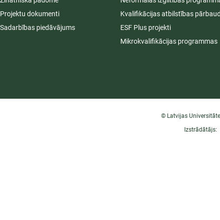
Zinātniskā padome
Neformālās izglītības programm
Projektu dokumenti
Kvalifikācijas atbilstības pārbau
Sadarbības piedāvājums
ESF Plus projekti
Mikrokvalifikācijas programmas
© Latvijas Universitāt
Izstrādātājs: