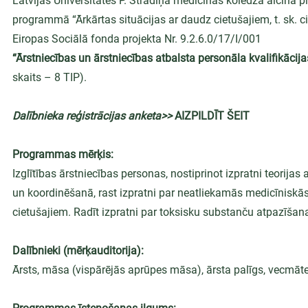
Latvijas Universitātes P. Stradiņa medicīnas koledža aicina p
programmā “Ārkārtas situācijas ar daudz cietušajiem, t. sk. ci
Eiropas Sociālā fonda projekta Nr. 9.2.6.0/17/I/001 
“Ārstniecības un ārstniecības atbalsta personāla kvalifikācij
skaits – 8 TIP).
Dalībnieka reģistrācijas anketa>> 
AIZPILDĪT ŠEIT
Programmas mērķis:
Izglītības ārstniecības personas, nostiprinot izpratni teorija
un koordinēšanā, rast izpratni par neatliekamās medicīnisk
cietušajiem. Radīt izpratni par toksisku substanču atpazīša
Dalībnieki (mērķauditorija):
Ārsts, māsa (vispārējās aprūpes māsa), ārsta palīgs, vecmāte