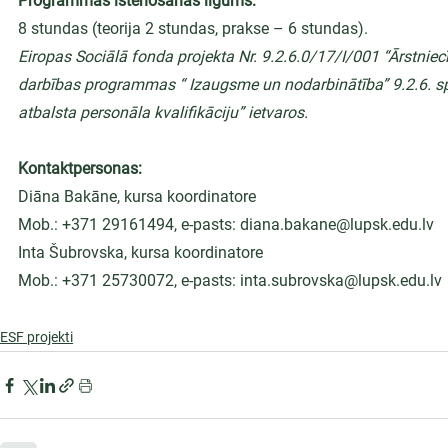
Programmas īstenošanas ilgums:
8 stundas (teorija 2 stundas, prakse – 6 stundas).
Eiropas Sociālā fonda projekta Nr. 9.2.6.0/17/I/001 “Ārstniec
darbības programmas “ Izaugsme un nodarbinātība” 9.2.6. spe
atbalsta personāla kvalifikāciju” ietvaros.
Kontaktpersonas:
Diāna Bakāne, kursa koordinatore
Mob.: +371 29161494, e-pasts: diana.bakane@lupsk.edu.lv
Inta Šubrovska, kursa koordinatore
Mob.: +371 25730072, e-pasts: 
inta.subrovska@lupsk.edu.lv
ESF projekti