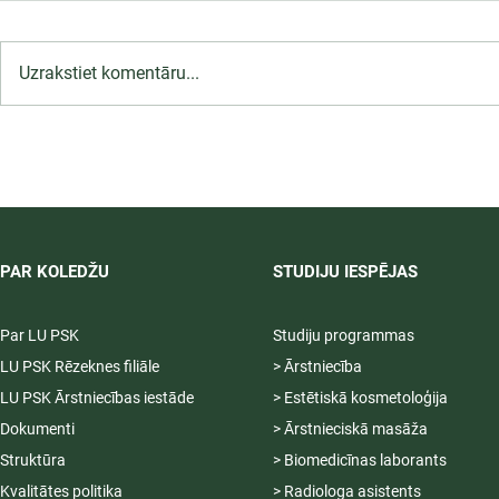
Uzrakstiet komentāru...
Māsas (vispārējās aprūpes
māsas) specializācija
perioperatīvajā aprūpē
(PIETEIKŠANĀS ATVĒRTA)
PAR KOLEDŽU
STUDIJU IESPĒJAS
Par LU PSK
Studiju programmas
LU PSK Rēzeknes filiāle
> Ārstniecība
LU PSK Ārstniecības iestāde
> Estētiskā kosmetoloģija
Dokumenti
> Ārstnieciskā masāža
Struktūra
> Biomedicīnas laborants
Kvalitātes politika
> Radiologa asistents