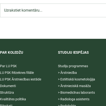
Uzrakstiet komentāru...
LU PSK uzņemšana
2026/2027 tiek pagarināta,
04.-20.08.2026.
PAR KOLEDŽU
STUDIJU IESPĒJAS
Par LU PSK
Studiju programmas
LU PSK Rēzeknes filiāle
> Ārstniecība
LU PSK Ārstniecības iestāde
> Estētiskā kosmetoloģija
Dokumenti
> Ārstnieciskā masāža
Struktūra
> Biomedicīnas laborants
Kvalitātes politika
> Radiologa asistents
Pārskati
> Podoloģija