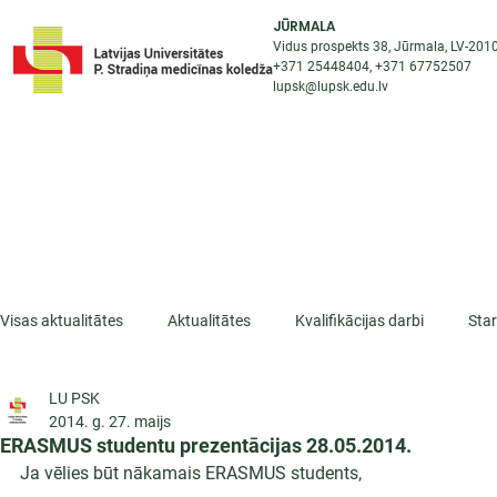
JŪRMALA
Vidus prospekts 38, Jūrmala, LV-201
+371 25448404
, +371
67752507
lupsk@lupsk.edu.lv
PAR KOLEDŽU
ST
STARPTAUTISKĀ SADARBĪBA
AKTUALITĀTES
Visas aktualitātes
Aktualitātes
Kvalifikācijas darbi
Sta
LU PSK
ESF projekti
Iepazīsti profesiju
Dažādas
Mikrokva
2014. g. 27. maijs
ERASMUS studentu prezentācijas 28.05.2014.
Ja vēlies būt nākamais ERASMUS students,