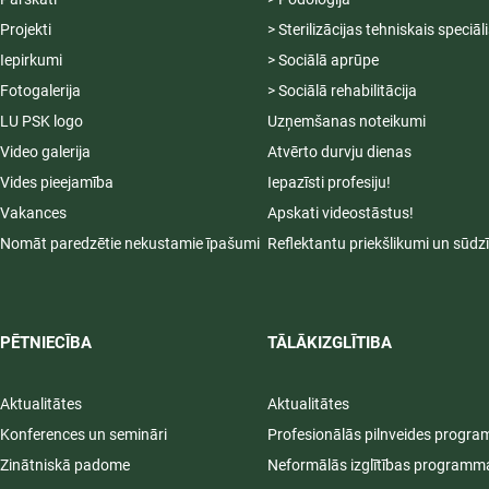
Projekti
> Sterilizācijas tehniskais speciāl
Iepirkumi
> Sociālā aprūpe
Fotogalerija
> Sociālā rehabilitācija
LU PSK logo
Uzņemšanas noteikumi
Video galerija
Atvērto durvju dienas
Vides pieejamība
Iepazīsti profesiju!
Vakances
Apskati videostāstus!
Nomāt paredzētie nekustamie īpašumi
Reflektantu priekšlikumi un sūdz
PĒTNIECĪBA
TĀLĀKIZGLĪTIBA
Aktualitātes
Aktualitātes
Konferences un semināri
Profesionālās pilnveides progr
Zinātniskā padome
Neformālās izglītības programm