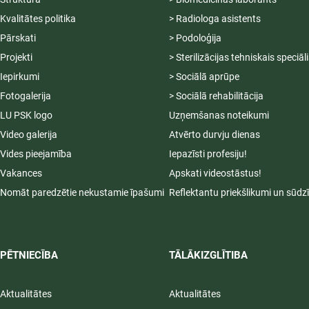
Kvalitātes politika
> Radiologa asistents
Pārskati
> Podoloģija
Projekti
> Sterilizācijas tehniskais speciāl
Iepirkumi
> Sociālā aprūpe
Fotogalerija
> Sociālā rehabilitācija
LU PSK logo
Uzņemšanas noteikumi
Video galerija
Atvērto durvju dienas
Vides pieejamība
Iepazīsti profesiju!
Vakances
Apskati videostāstus!
Nomāt paredzētie nekustamie īpašumi
Reflektantu priekšlikumi un sūdz
PĒTNIECĪBA
TĀLĀKIZGLĪTIBA
Aktualitātes
Aktualitātes