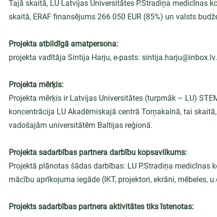
Tajā skaitā, LU Latvijas Universitātes P.Stradiņa medicīnas 
skaitā, ERAF finansējums 266 050 EUR (85%) un valsts budž
Projekta atbildīgā amatpersona:
projekta vadītāja Sintija Harju, e-pasts: sintija.harju@inbox.lv.
Projekta mērķis:
Projekta mērķis ir Latvijas Universitātes (turpmāk – LU) STEM
koncentrācija LU Akadēmiskajā centrā Torņakalnā, tai skaitā, 
vadošajām universitātēm Baltijas reģionā.
Projekta sadarbības partnera darbību kopsavilkums:
Projektā plānotas šādas darbības: LU P.Stradiņa medicīnas k
mācību aprīkojuma iegāde (IKT, projektori, ekrāni, mēbeles, u.c
Projekts sadarbības partnera aktivitātes tiks īstenotas: