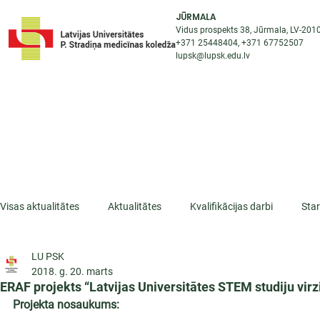
JŪRMALA
Vidus prospekts 38, Jūrmala, LV-201
+371 25448404
, +371
67752507
lupsk@lupsk.edu.lv
PAR KOLEDŽU
ST
STARPTAUTISKĀ SADARBĪBA
AKTUALITĀTES
Visas aktualitātes
Aktualitātes
Kvalifikācijas darbi
Sta
LU PSK
ESF projekti
Iepazīsti profesiju
Dažādas
Mikrokva
2018. g. 20. marts
ERAF projekts “Latvijas Universitātes STEM studiju vir
Projekta nosaukums: