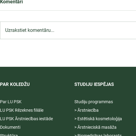
Komentāri
Uzrakstiet komentāru...
4.2.1.8/2/25/I/004 "Latvijas
Universitātes studiju vides
modernizācija STEAM jomā"
PAR KOLEDŽU
STUDIJU IESPĒJAS
Par LU PSK
Studiju programmas
LU PSK Rēzeknes filiāle
> Ārstniecība
LU PSK Ārstniecības iestāde
> Estētiskā kosmetoloģija
Dokumenti
> Ārstnieciskā masāža
Struktūra
> Biomedicīnas laborants