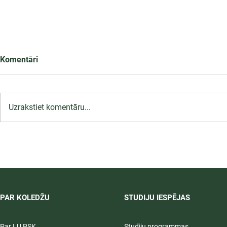
Komentāri
Uzrakstiet komentāru...
4.2.1.8/2/25/I/004 "Latvijas
Universitātes studiju vides
modernizācija STEAM jomā"
PAR KOLEDŽU
STUDIJU IESPĒJAS
Par LU PSK
Studiju programmas