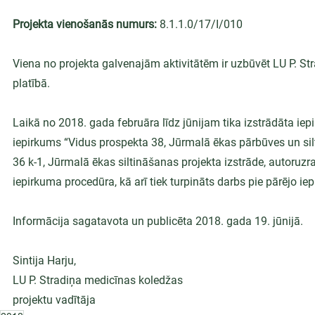
Projekta vienošanās numurs:
 8.1.1.0/17/I/010
Viena no projekta galvenajām aktivitātēm ir uzbūvēt LU P. S
platībā.
Laikā no 2018. gada februāra līdz jūnijam tika izstrādāta iep
iepirkums “Vidus prospekta 38, Jūrmalā ēkas pārbūves un sil
36 k-1, Jūrmalā ēkas siltināšanas projekta izstrāde, autoruzr
iepirkuma procedūra, kā arī tiek turpināts darbs pie pārējo 
Informācija sagatavota un publicēta 2018. gada 19. jūnijā.
Sintija Harju,
LU P. Stradiņa medicīnas koledžas
projektu vadītāja