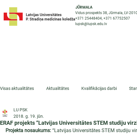
JŪRMALA
Vidus prospekts 38, Jūrmala, LV-201
+371 25448404
, +371
67752507
lupsk@lupsk.edu.lv
PAR KOLEDŽU
ST
STARPTAUTISKĀ SADARBĪBA
AKTUALITĀTES
Visas aktualitātes
Aktualitātes
Kvalifikācijas darbi
Sta
LU PSK
ESF projekti
Iepazīsti profesiju
Dažādas
Mikrokva
2018. g. 19. jūn.
ERAF projekts “Latvijas Universitātes STEM studiju vir
Projekta nosaukums:
 “Latvijas Universitātes STEM studiju vi