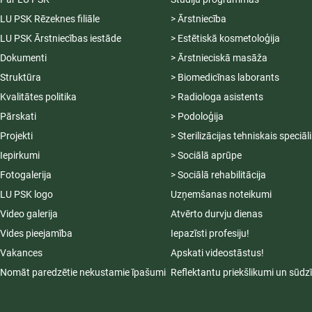
LU PSK Rēzeknes filiāle
> Ārstniecība
LU PSK Ārstniecības iestāde
> Estētiskā kosmetoloģija
Dokumenti
> Ārstnieciskā masāža
Struktūra
> Biomedicīnas laborants
Kvalitātes politika
> Radiologa asistents
Pārskati
> Podoloģija
Projekti
> Sterilizācijas tehniskais speciāl
Iepirkumi
> Sociālā aprūpe
Fotogalerija
> Sociālā rehabilitācija
LU PSK logo
Uzņemšanas noteikumi
Video galerija
Atvērto durvju dienas
Vides pieejamība
Iepazīsti profesiju!
Vakances
Apskati videostāstus!
Nomāt paredzētie nekustamie īpašumi
Reflektantu priekšlikumi un sūdz