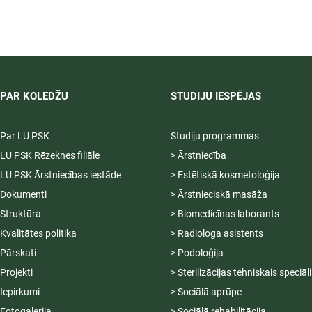
4.2.1.8/2/25/I/004 "Latvijas
Universitātes studiju vides
modernizācija STEAM jomā"
PAR KOLEDŽU
STUDIJU IESPĒJAS
Par LU PSK
Studiju programmas
LU PSK Rēzeknes filiāle
> Ārstniecība
LU PSK Ārstniecības iestāde
> Estētiskā kosmetoloģija
Dokumenti
> Ārstnieciskā masāža
Struktūra
> Biomedicīnas laborants
Kvalitātes politika
> Radiologa asistents
Pārskati
> Podoloģija
Projekti
> Sterilizācijas tehniskais speciāl
Iepirkumi
> Sociālā aprūpe
Fotogalerija
> Sociālā rehabilitācija