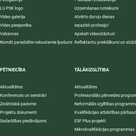
LU PSK logo
Uzņemšanas noteikumi
Video galerija
Atvērto durvju dienas
Vides pieejamība
Iepazīsti profesiju!
Vakances
Apskati videostāstus!
Nomāt paredzētie nekustamie īpašumi
Reflektantu priekšlikumi un sūdz
PĒTNIECĪBA
TĀLĀKIZGLĪTIBA
Aktualitātes
Aktualitātes
Konferences un semināri
Profesionālās pilnveides progr
Zinātniskā padome
Neformālās izglītības programm
Projektu dokumenti
Kvalifikācijas atbilstības pārbau
Sadarbības piedāvājums
ESF Plus projekti
Mikrokvalifikācijas programmas