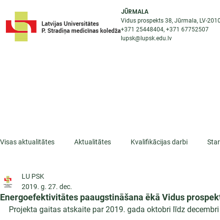
JŪRMALA
Vidus prospekts 38, Jūrmala, LV-201
+371 25448404
, +371
67752507
lupsk@lupsk.edu.lv
PAR KOLEDŽU
ST
STARPTAUTISKĀ SADARBĪBA
AKTUALITĀTES
Visas aktualitātes
Aktualitātes
Kvalifikācijas darbi
Sta
LU PSK
ESF projekti
Iepazīsti profesiju
Dažādas
Mikrokva
2019. g. 27. dec.
Energoefektivitātes paaugstināšana ēkā Vidus prospek
Projekta gaitas atskaite par 2019. gada oktobri līdz decembri