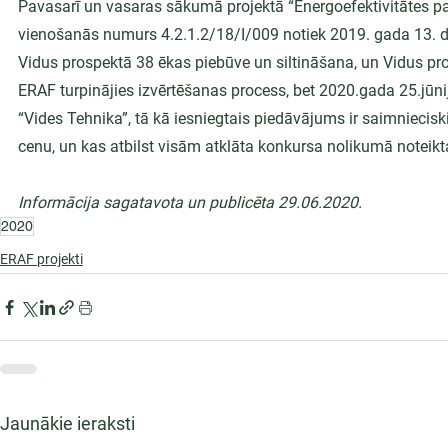
Pavasarī un vasaras sākumā projektā “Energoefektivitātes pa
vienošanās numurs 4.2.1.2/18/I/009 notiek 2019. gada 13. d
Vidus prospektā 38 ēkas piebūve un siltināšana, un Vidus pro
ERAF turpinājies izvērtēšanas process, bet 2020.gada 25.jūni
“Vides Tehnika”, tā kā iesniegtais piedāvājums ir saimnieci
cenu, un kas atbilst visām atklāta konkursa nolikumā noteik
Informācija sagatavota un publicēta 29.06.2020.
2020
ERAF projekti
Jaunākie ieraksti