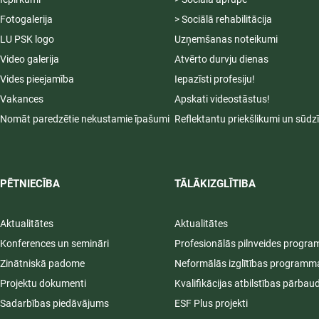
Fotogalerija
> Sociālā rehabilitācija
LU PSK logo
Uzņemšanas noteikumi
Video galerija
Atvērto durvju dienas
Vides pieejamība
Iepazīsti profesiju!
Vakances
Apskati videostāstus!
Nomāt paredzētie nekustamie īpašumi
Reflektantu priekšlikumi un sūdz
PĒTNIECĪBA
TĀLĀKIZGLĪTIBA
Aktualitātes
Aktualitātes
Konferences un semināri
Profesionālās pilnveides progr
Zinātniskā padome
Neformālās izglītības programm
Projektu dokumenti
Kvalifikācijas atbilstības pārbau
Sadarbības piedāvājums
ESF Plus projekti