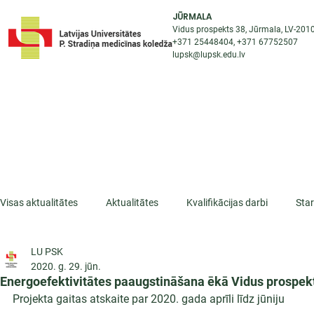
JŪRMALA
Vidus prospekts 38, Jūrmala, LV-201
+371 25448404
, +371
67752507
lupsk@lupsk.edu.lv
PAR KOLEDŽU
ST
STARPTAUTISKĀ SADARBĪBA
AKTUALITĀTES
Visas aktualitātes
Aktualitātes
Kvalifikācijas darbi
Sta
LU PSK
ESF projekti
Iepazīsti profesiju
Dažādas
Mikrokva
2020. g. 29. jūn.
Energoefektivitātes paaugstināšana ēkā Vidus prospekt
Projekta gaitas atskaite par 2020. gada aprīli līdz jūniju