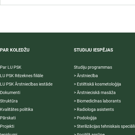
4.2.1.8/2/25/I/004 "Latvijas
Universitātes studiju vides
modernizācija STEAM jomā"
PAR KOLEDŽU
STUDIJU IESPĒJAS
Par LU PSK
Studiju programmas
LU PSK Rēzeknes filiāle
> Ārstniecība
LU PSK Ārstniecības iestāde
> Estētiskā kosmetoloģija
Dokumenti
> Ārstnieciskā masāža
Struktūra
> Biomedicīnas laborants
Kvalitātes politika
> Radiologa asistents
Pārskati
> Podoloģija
Projekti
> Sterilizācijas tehniskais speciāl
Iepirkumi
> Sociālā aprūpe