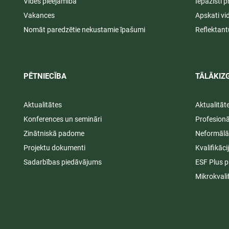
Vides pieejamība
Iepazīsti p
Vakances
Apskati vi
Nomāt paredzētie nekustamie īpašumi
Reflektant
PĒTNIECĪBA
TĀLĀKIZG
Aktualitātes
Aktualitāt
Konferences un semināri
Profesion
Zinātniskā padome
Neformālā
Projektu dokumenti
Kvalifikāc
Sadarbības piedāvājums
ESF Plus p
Mikrokvali