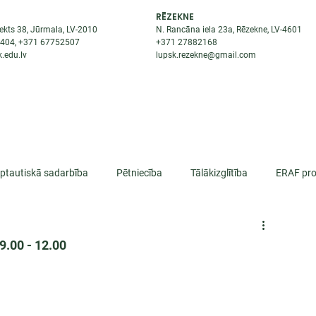
RĒZEKNE
ekts 38, Jūrmala, LV-2010
N. Rancāna iela 23a, Rēzekne, LV-4601
8404
, +371
67752507
+371
27882168
.edu.lv
lupsk.rezekne@gmail.com
ĒJAS
STUDENTIEM
STARPTAUTISKĀ SADARBĪBA
TĀTES
rptautiskā sadarbība
Pētniecība
Tālākizglītība
ERAF pro
lifikācija
9.00 - 12.00