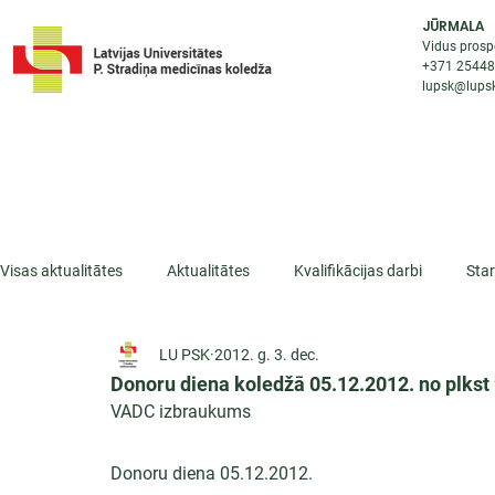
JŪRMALA
Vidus prosp
+371 2544
lupsk@lupsk
PAR KOLEDŽU
STUDIJU IESP
AKTUALI
Visas aktualitātes
Aktualitātes
Kvalifikācijas darbi
Sta
LU PSK
2012. g. 3. dec.
ESF projekti
Iepazīsti profesiju
Dažādas
Mikrokva
Donoru diena koledžā 05.12.2012. no plkst 
VADC izbraukums
Donoru diena 05.12.2012.