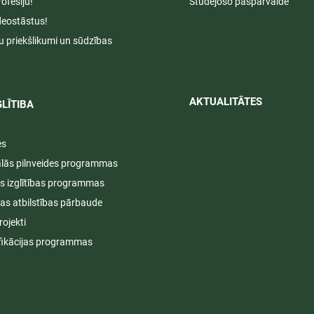
rofesiju!
Studējošo pašpārvalde
deostāstus!
u priekšlikumi un sūdzības
AKTUALITĀTES​​
LĪTIBA
es
ālās pilnveides programmas
s izglītības programmas
ijas atbilstības pārbaude
rojekti
fikācijas programmas