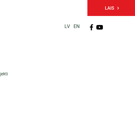
LAIS
LV
EN
PĒTNIECĪBA
TĀLĀKIZGLĪTĪBA
KONTAKTI
jekti