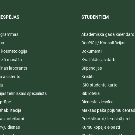
IESPĒJAS
STUDENTIEM​
rogrammas
Akadēmiskā gada kalendārs
ība
Docētāji / Konsultācijas
ā kosmetoloģija
Dokumenti
iskā masāža
Kvalifikācijas darbi
īnas laborants
Stipendijas
a asistents
Kredīti
ja
ISIC studentu karte
cijas tehniskais speciālists
Bibliotēka
aprūpe
Dienesta viesnīca
ehabilitācija
Maksas pakalpojumu cenrād
s noteikumi
Priekšlikumi / Ierosinājumi
rvju dienas
Kursu kopējie e-pasti