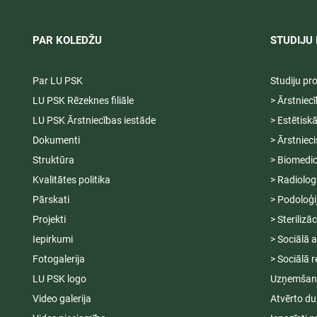
PAR KOLEDŽU
STUDIJU 
Par LU PSK
Studiju p
LU PSK Rēzeknes filiāle
> Ārstniec
LU PSK Ārstniecības iestāde
> Estētisk
Dokumenti
> Ārstniec
Struktūra
> Biomedic
Kvalitātes politika
> Radiolog
Pārskati
> Podoloģi
Projekti
> Sterilizā
Iepirkumi
> Sociālā 
Fotogalerija
> Sociālā r
LU PSK logo
Uzņemšana
Video galerija
Atvērto du