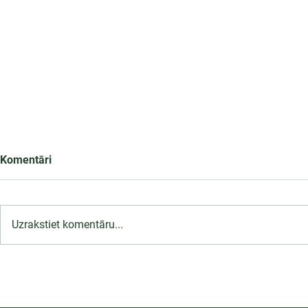
Komentāri
Uzrakstiet komentāru...
LU PSK uzņemšana
Ārsta palīga
2026/2027 tiek pagarināta,
ambulatoraj
04.-20.08.2026.
2027