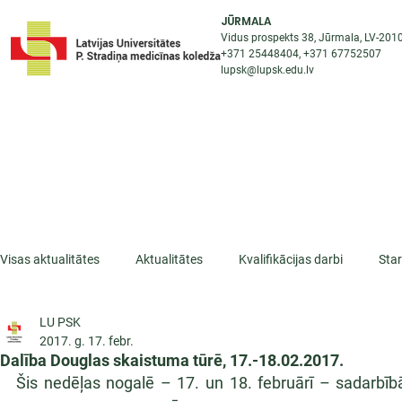
JŪRMALA
Vidus prospekts 38, Jūrmala, LV-201
+371 25448404
, +371
67752507
lupsk@lupsk.edu.lv
PAR KOLEDŽU
ST
STARPTAUTISKĀ SADARBĪBA
AKTUALITĀTES
Visas aktualitātes
Aktualitātes
Kvalifikācijas darbi
Sta
LU PSK
ESF projekti
Iepazīsti profesiju
Dažādas
Mikrokva
2017. g. 17. febr.
Dalība Douglas skaistuma tūrē, 17.-18.02.2017.
Šis nedēļas nogalē – 17. un 18. februārī – sadarbībā 