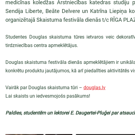
medicīnas koledžas Ārstniecības katedras studiju 
Sendija Liberte, Beāte Delvere un Katrīna Liepiņa kop
organizētajā Skaistuma festivāla dienās t/c RĪGA PLAZ
Studentes Douglas skaistuma tūres ietvaros veic dekoratīvā
tirdzniecības centra apmeklētājus.
Douglas skaistuma festivāla dienās apmeklētājiem ir unikāl
konkrētu produktu jautājumos, kā arī piedalīties aktivitātēs
Vairāk par Douglas skaistuma tūri – 
douglas.lv
Lai skaists un iedvesmojošs pasākums!
Paldies, studentēm un lektorei E. Daugertei-Pluģei par atsauc