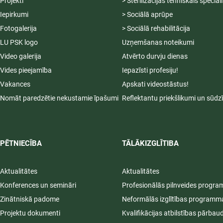
Projekti
> Sterilizācijas tehniskais speciāl
Iepirkumi
> Sociālā aprūpe
Fotogalerija
> Sociālā rehabilitācija
LU PSK logo
Uzņemšanas noteikumi
Video galerija
Atvērto durvju dienas
Vides pieejamība
Iepazīsti profesiju!
Vakances
Apskati videostāstus!
Nomāt paredzētie nekustamie īpašumi
Reflektantu priekšlikumi un sūdz
PĒTNIECĪBA
TĀLĀKIZGLĪTIBA
Aktualitātes
Aktualitātes
Konferences un semināri
Profesionālās pilnveides progr
Zinātniskā padome
Neformālās izglītības programm
Projektu dokumenti
Kvalifikācijas atbilstības pārbau