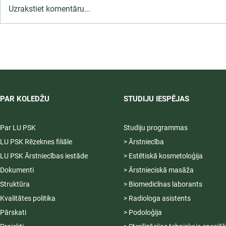
Uzrakstiet komentāru...
LU PSK uzņemšana
2026/2027 tiek pagarināta,
04.-20.08.2026.
PAR KOLEDŽU
STUDIJU IESPĒJAS
Par LU PSK
Studiju programmas
LU PSK Rēzeknes filiāle
> Ārstniecība
LU PSK Ārstniecības iestāde
> Estētiskā kosmetoloģija
Dokumenti
> Ārstnieciskā masāža
Struktūra
> Biomedicīnas laborants
Kvalitātes politika
> Radiologa asistents
Pārskati
> Podoloģija