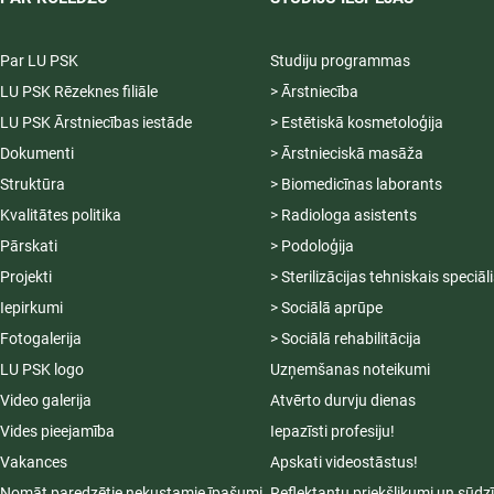
Par LU PSK
Studiju programmas
LU PSK Rēzeknes filiāle
> Ārstniecība
LU PSK Ārstniecības iestāde
> Estētiskā kosmetoloģija
Dokumenti
> Ārstnieciskā masāža
Struktūra
> Biomedicīnas laborants
Kvalitātes politika
> Radiologa asistents
Pārskati
> Podoloģija
Projekti
> Sterilizācijas tehniskais speciāl
Iepirkumi
> Sociālā aprūpe
Fotogalerija
> Sociālā rehabilitācija
LU PSK logo
Uzņemšanas noteikumi
Video galerija
Atvērto durvju dienas
Vides pieejamība
Iepazīsti profesiju!
Vakances
Apskati videostāstus!
Nomāt paredzētie nekustamie īpašumi
Reflektantu priekšlikumi un sūdz