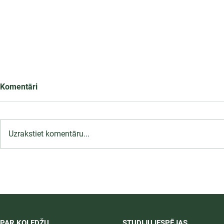
Komentāri
Uzrakstiet komentāru...
LU PSK uzņemšana
2026/2027 tiek pagarināta,
04.-20.08.2026.
PAR KOLEDŽU
STUDIJU IESPĒJAS