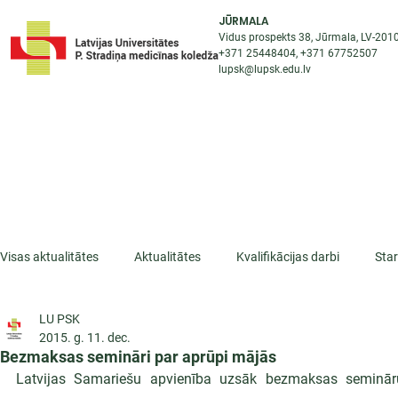
JŪRMALA
Vidus prospekts 38, Jūrmala, LV-201
+371 25448404
, +371
67752507
lupsk@lupsk.edu.lv
PAR KOLEDŽU
ST
STARPTAUTISKĀ SADARBĪBA
AKTUALITĀTES
Visas aktualitātes
Aktualitātes
Kvalifikācijas darbi
Sta
LU PSK
ESF projekti
Iepazīsti profesiju
Dažādas
Mikrokva
2015. g. 11. dec.
Bezmaksas semināri par aprūpi mājās
Latvijas Samariešu apvienība uzsāk bezmaksas semināru 