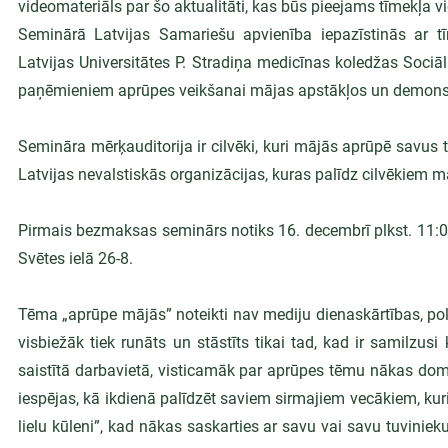
videomateriāls par šo aktualitāti, kas būs pieejams tīmekļa vi
Seminārā Latvijas Samariešu apvienība iepazīstinās ar tī
Latvijas Universitātes P. Stradiņa medicīnas koledžas Sociā
paņēmieniem aprūpes veikšanai mājas apstākļos un demonst
Semināra mērķauditorija ir cilvēki, kuri mājās aprūpē savus 
Latvijas nevalstiskās organizācijas, kuras palīdz cilvēkiem 
Pirmais bezmaksas seminārs notiks 16. decembrī plkst. 11:0
Svētes ielā 26-8.
Tēma „aprūpe mājās” noteikti nav mediju dienaskārtības, pol
visbiežāk tiek runāts un stāstīts tikai tad, kad ir samilzu
saistītā darbavietā, visticamāk par aprūpes tēmu nākas domāt
iespējas, kā ikdienā palīdzēt saviem sirmajiem vecākiem, kuri
lielu kūleni”, kad nākas saskarties ar savu vai savu tuvinie