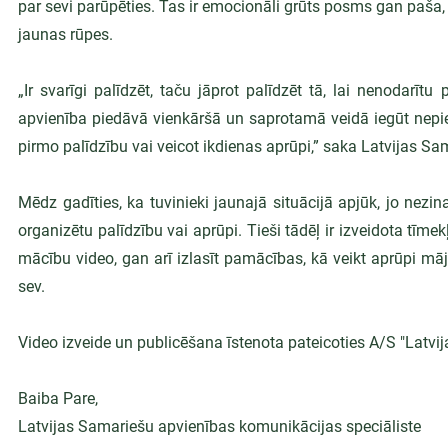
par sevi parūpēties. Tas ir emocionāli grūts posms gan paša, g
jaunas rūpes.
„Ir svarīgi palīdzēt, taču jāprot palīdzēt tā, lai nenodarī
apvienība piedāvā vienkāršā un saprotamā veidā iegūt nepie
pirmo palīdzību vai veicot ikdienas aprūpi,” saka Latvijas Sa
Mēdz gadīties, ka tuvinieki jaunajā situācijā apjūk, jo nezina,
organizētu palīdzību vai aprūpi. Tieši tādēļ ir izveidota tīmek
mācību video, gan arī izlasīt pamācības, kā veikt aprūpi mā
sev.
Video izveide un publicēšana īstenota pateicoties A/S "Latvij
Baiba Pare,
Latvijas Samariešu apvienības komunikācijas speciāliste