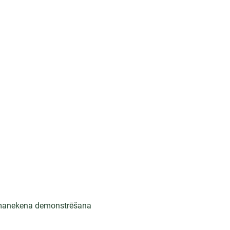
u manekena demonstrēšana