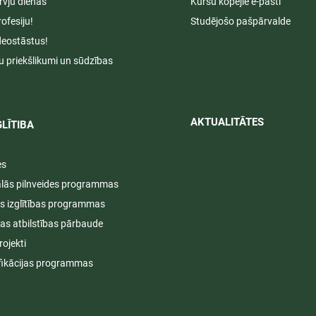
rvju dienas
Kursu kopējie e-pasti
rofesiju!
Studējošo pašpārvalde
deostāstus!
u priekšlikumi un sūdzības
AKTUALITĀTES​​
LĪTIBA
es
ālās pilnveides programmas
s izglītības programmas
ijas atbilstības pārbaude
rojekti
fikācijas programmas