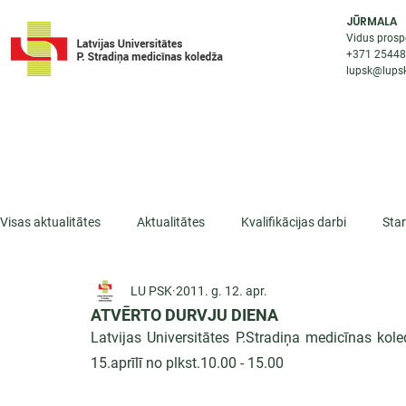
JŪRMALA
Vidus prosp
+371 2544
lupsk@lupsk
PAR KOLEDŽU
STUDIJU IESP
AKTUALI
Visas aktualitātes
Aktualitātes
Kvalifikācijas darbi
Sta
LU PSK
2011. g. 12. apr.
ESF projekti
Iepazīsti profesiju
Dažādas
Mikrokva
ATVĒRTO DURVJU DIENA
Latvijas Universitātes P.Stradiņa medicīnas kole
15.aprīlī no plkst.10.00 - 15.00