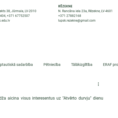
RĒZEKNE
ekts 38, Jūrmala, LV-2010
N. Rancāna iela 23a, Rēzekne, LV-4601
8404
, +371
67752507
+371
27882168
.edu.lv
lupsk.rezekne@gmail.com
ĒJAS
STUDENTIEM
STARPTAUTISKĀ SADARBĪBA
TĀTES
rptautiskā sadarbība
Pētniecība
Tālākizglītība
ERAF pro
lifikācija
dža aicina visus interesentus uz "Atvērto durvju" dienu 