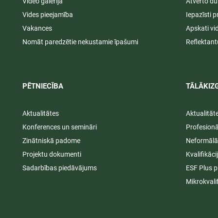
Video galerija
Atvērto du
Vides pieejamība
Iepazīsti p
Vakances
Apskati vi
Nomāt paredzētie nekustamie īpašumi
Reflektant
PĒTNIECĪBA
TĀLĀKIZG
Aktualitātes
Aktualitāt
Konferences un semināri
Profesion
Zinātniskā padome
Neformālā
Projektu dokumenti
Kvalifikāc
Sadarbības piedāvājums
ESF Plus p
Mikrokvali