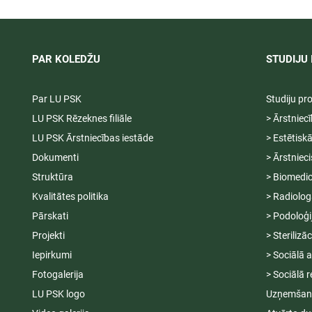
04.-20.08.2026.
2027
PAR KOLEDŽU
STUDIJU 
Par LU PSK
Studiju p
LU PSK Rēzeknes filiāle
> Ārstniec
LU PSK Ārstniecības iestāde
> Estētisk
Dokumenti
> Ārstniec
Struktūra
> Biomedic
Kvalitātes politika
> Radiolog
Pārskati
> Podoloģi
Projekti
> Sterilizā
Iepirkumi
> Sociālā 
Fotogalerija
> Sociālā r
LU PSK logo
Uzņemšana