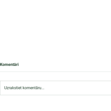
Komentāri
Uzrakstiet komentāru...
LU PSK uzņemšana
Ārsta palīga
2026/2027 tiek pagarināta,
ambulatoraj