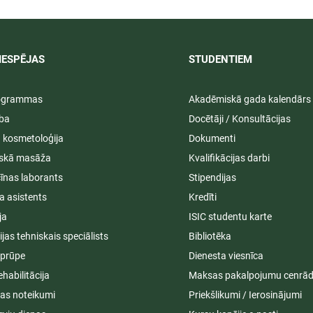
2025/2026
IESPĒJAS
STUDENTIEM​
rogrammas
Akadēmiskā gada kalendārs
ība
Docētāji / Konsultācijas
ā kosmetoloģija
Dokumenti
iskā masāža
Kvalifikācijas darbi
īnas laborants
Stipendijas
a asistents
Kredīti
ja
ISIC studentu karte
cijas tehniskais speciālists
Bibliotēka
aprūpe
Dienesta viesnīca
ehabilitācija
Maksas pakalpojumu cenrād
s noteikumi
Priekšlikumi / Ierosinājumi