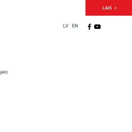
LAIS
LV
EN
PĒTNIECĪBA
TĀLĀKIZGLĪTĪBA
KONTAKTI
jekti