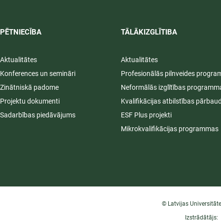
PĒTNIECĪBA
TĀLĀKIZGLĪTIBA
Aktualitātes
Aktualitātes
Konferences un semināri
Profesionālās pilnveides progr
Zinātniskā padome
Neformālās izglītības programm
Projektu dokumenti
Kvalifikācijas atbilstības pārbau
Sadarbības piedāvājums
ESF Plus projekti
Mikrokvalifikācijas programmas
© Latvijas Universitāt
Izstrādātājs: