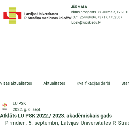
JŪRMALA
Vidus prospekts 38, Jūrmala, LV-201
+371 25448404
, +371
67752507
lupsk@lupsk.edu.lv
PAR KOLEDŽU
ST
STARPTAUTISKĀ SADARBĪBA
AKTUALITĀTES
Visas aktualitātes
Aktualitātes
Kvalifikācijas darbi
Sta
LU PSK
ESF projekti
Iepazīsti profesiju
Dažādas
Mikrokva
2022. g. 6. sept.
Atklāts LU PSK 2022./ 2023. akadēmiskais gads
Pirmdien, 5. septembrī, Latvijas Universitātes P. St