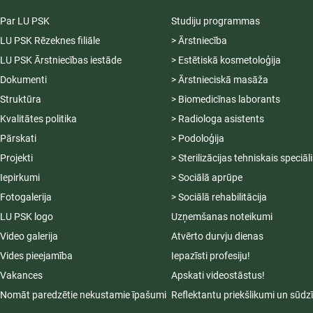
Par LU PSK
Studiju programmas
LU PSK Rēzeknes filiāle
> Ārstniecība
LU PSK Ārstniecības iestāde
> Estētiskā kosmetoloģija
Dokumenti
> Ārstnieciskā masāža
Struktūra
> Biomedicīnas laborants
Kvalitātes politika
> Radiologa asistents
Pārskati
> Podoloģija
Projekti
> Sterilizācijas tehniskais speciāl
Iepirkumi
> Sociālā aprūpe
Fotogalerija
> Sociālā rehabilitācija
LU PSK logo
Uzņemšanas noteikumi
Video galerija
Atvērto durvju dienas
Vides pieejamība
Iepazīsti profesiju!
Vakances
Apskati videostāstus!
Nomāt paredzētie nekustamie īpašumi
Reflektantu priekšlikumi un sūdz