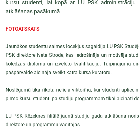
kursu studenti, lai kopā ar LU PSK administrāciju
atklāšanas pasākumā.
FOTOATSKATS
Jaunākos studentu saimes locekļus sagaidīja LU PSK Studēj
PSK direktore Iveta Strode, kas iedrošināja un motivēja studi
koledžas diplomu un izvēlēto kvalifikāciju. Turpinājumā di
pašpārvalde aicināja sveikt katra kursa kuratoru.
Noslēgumā tika rīkota neliela viktorīna, kur studenti apliec
pirmo kursu studenti pa studiju programmām tikai aicināti dot
LU PSK Rēzeknes filiālē jaunā studiju gada atklāšana noris
direktore un programmu vadītājas. 