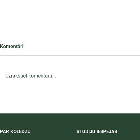
Komentāri
Uzrakstiet komentāru...
LU PSK uzņemšana
2026/2027 tiek pagarināta,
04.-20.08.2026.
PAR KOLEDŽU
STUDIJU IESPĒJAS