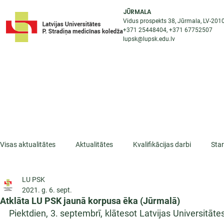
JŪRMALA
Vidus prospekts 38, Jūrmala, LV-201
+371 25448404
, +371
67752507
lupsk@lupsk.edu.lv
PAR KOLEDŽU
ST
STARPTAUTISKĀ SADARBĪBA
AKTUALITĀTES
Visas aktualitātes
Aktualitātes
Kvalifikācijas darbi
Sta
LU PSK
ESF projekti
Iepazīsti profesiju
Dažādas
Mikrokva
2021. g. 6. sept.
Atklāta LU PSK jaunā korpusa ēka (Jūrmalā)
Piektdien, 3. septembrī, klātesot Latvijas Universitāte