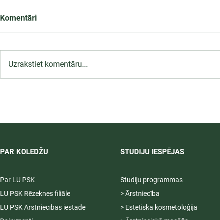
Komentāri
Uzrakstiet komentāru...
LU PSK uzņemšana
2026/2027 tiek pagarināta,
04.-20.08.2026.
PAR KOLEDŽU
STUDIJU IESPĒJAS
Par LU PSK
Studiju programmas
LU PSK Rēzeknes filiāle
> Ārstniecība
LU PSK Ārstniecības iestāde
> Estētiskā kosmetoloģija