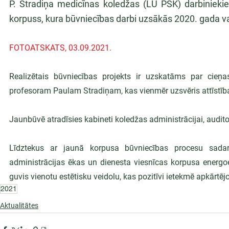
P. Stradiņa medicīnas koledžas (LU PSK) darbiniekie
korpuss, kura būvniecības darbi uzsākās 2020. gada v
FOTOATSKATS, 03.09.2021.
Realizētais būvniecības projekts ir uzskatāms par cieņ
profesoram Paulam Stradiņam, kas vienmēr uzsvēris attīstība
Jaunbūvē atradīsies kabineti koledžas administrācijai, audito
Līdztekus ar jaunā korpusa būvniecības procesu sadarb
administrācijas ēkas un dienesta viesnīcas korpusa energoef
guvis vienotu estētisku veidolu, kas pozitīvi ietekmē apkārtējo
2021
Aktualitātes