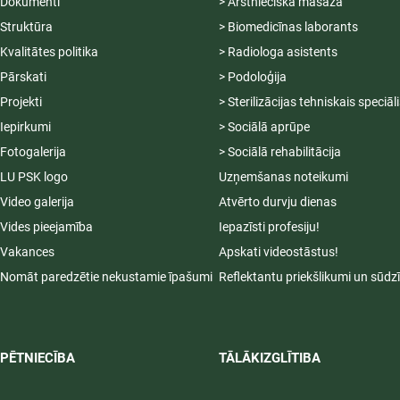
Dokumenti
> Ārstnieciskā masāža
Struktūra
> Biomedicīnas laborants
Kvalitātes politika
> Radiologa asistents
Pārskati
> Podoloģija
Projekti
> Sterilizācijas tehniskais speciāl
Iepirkumi
> Sociālā aprūpe
Fotogalerija
> Sociālā rehabilitācija
LU PSK logo
Uzņemšanas noteikumi
Video galerija
Atvērto durvju dienas
Vides pieejamība
Iepazīsti profesiju!
Vakances
Apskati videostāstus!
Nomāt paredzētie nekustamie īpašumi
Reflektantu priekšlikumi un sūdz
PĒTNIECĪBA
TĀLĀKIZGLĪTIBA