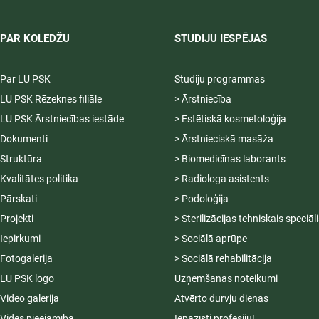
PAR KOLEDŽU
STUDIJU IESPĒJAS
Par LU PSK
Studiju programmas
LU PSK Rēzeknes filiāle
> Ārstniecība
LU PSK Ārstniecības iestāde
> Estētiskā kosmetoloģija
Dokumenti
> Ārstnieciskā masāža
Struktūra
> Biomedicīnas laborants
Kvalitātes politika
> Radiologa asistents
Pārskati
> Podoloģija
Projekti
> Sterilizācijas tehniskais speciāl
Iepirkumi
> Sociālā aprūpe
Fotogalerija
> Sociālā rehabilitācija
LU PSK logo
Uzņemšanas noteikumi
Video galerija
Atvērto durvju dienas
Vides pieejamība
Iepazīsti profesiju!