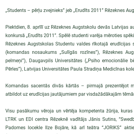
„Students – pērļu zvejnieks” jeb „Erudīts 2011” Rēzeknes Au
Piektdien, 8. aprīlī uz Rēzeknes Augstskolu devās Latvijas a
konkursā „Erudīts 2011”. Spēlē studenti varēja mēroties sp
Rēzeknes Augstskolas Studentu valdes rīkotajā erudīcijas s
(komandas nosaukums „Sulīgās rozīnes”), Rēzeknes Augsts
pelmeņi”), Daugavpils Universitātes („Psiho emocionālie bē
Pērles”), Latvijas Universitātes Paula Stradiņa Medicīnas kole
Komandas sacentās divās kārtās – pirmajā prezentējot māj
atbildot uz erudīcijas jautājumiem par visdažādākajām tēm
Visu pasākumu vēroja un vērtēja kompetenta žūrija, kuras 
LTRK un EDI centra Rēzeknē vadītājs Jānis Sutins, “Swedba
Padomes locekle Ilze Bojāre, kā arī teātra “JORIKS” akti