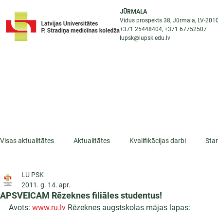
JŪRMALA
Vidus prospekts 38, Jūrmala, LV-201
+371 25448404
, +371
67752507
lupsk@lupsk.edu.lv
PAR KOLEDŽU
ST
STARPTAUTISKĀ SADARBĪBA
AKTUALITĀTES
Visas aktualitātes
Aktualitātes
Kvalifikācijas darbi
Sta
LU PSK
ESF projekti
Iepazīsti profesiju
Dažādas
Mikrokva
2011. g. 14. apr.
APSVEICAM Rēzeknes filiāles studentus!
Avots: 
www.ru.lv
 Rēzeknes augstskolas mājas lapas: