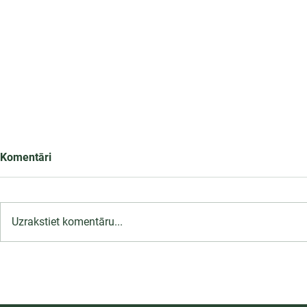
Komentāri
Uzrakstiet komentāru...
LU PSK uzņemšana
2026/2027 tiek pagarināta,
04.-20.08.2026.