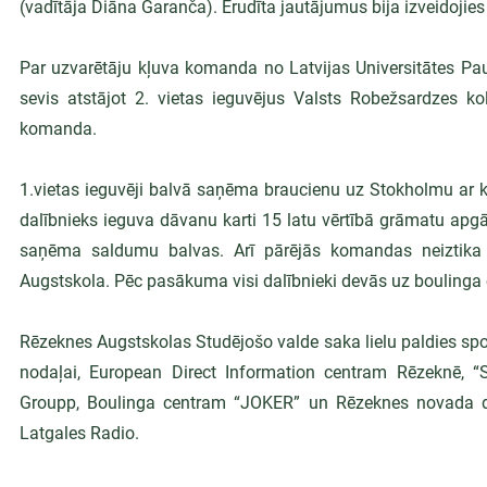
(vadītāja Diāna Garanča). Erudīta jautājumus bija izveidojies
Par uzvarētāju kļuva komanda no Latvijas Universitātes Paul
sevis atstājot 2. vietas ieguvējus Valsts Robežsardzes kol
komanda.
1.vietas ieguvēji balvā saņēma braucienu uz Stokholmu ar kr
dalībnieks ieguva dāvanu karti 15 latu vērtībā grāmatu apg
saņēma saldumu balvas. Arī pārējās komandas neiztika b
Augstskola. Pēc pasākuma visi dalībnieki devās uz boulinga c
Rēzeknes Augstskolas Studējošo valde saka lielu paldies sp
nodaļai, European Direct Information centram Rēzeknē, “S
Groupp, Boulinga centram “JOKER” un Rēzeknes novada dome
Latgales Radio.