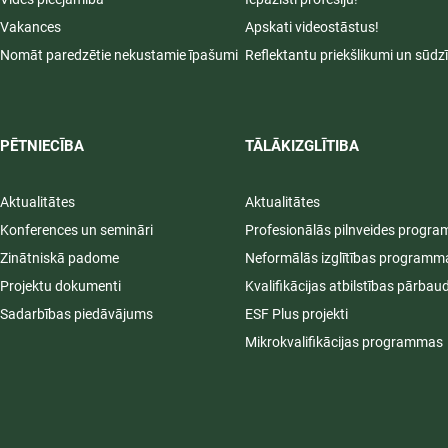
Vakances
Apskati videostāstus!
Nomāt paredzētie nekustamie īpašumi
Reflektantu priekšlikumi un sūdz
PĒTNIECĪBA
TĀLĀKIZGLĪTIBA
Aktualitātes
Aktualitātes
Konferences un semināri
Profesionālās pilnveides progr
Zinātniskā padome
Neformālās izglītības programm
Projektu dokumenti
Kvalifikācijas atbilstības pārbau
Sadarbības piedāvājums
ESF Plus projekti
Mikrokvalifikācijas programmas