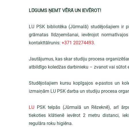
LŪGUMS ŅEMT VĒRĀ UN IEVĒROT!
LU PSK bibliotēka (Jūrmalā) studējošajiem ir pi
grāmatas līdzņemšanai, ievērojot normatīvajos 
kontakttālrunis: 
+371 20274493
.
Jautājumus, kas skar studiju procesa organizēšanu, 
atbildīgo koledžas darbinieku – zvanot vai sūtot 
Studējošajiem kursu kopīgajos e-pastos un koled
izmaiņām LU PSK darba un studiju procesa organ
LU
 PSK telpās (Jūrmalā un Rēzeknē), arī ārpus
tiekoties klātienē ievērot 2 metru distanci, iek
regulāra roku higiēna.