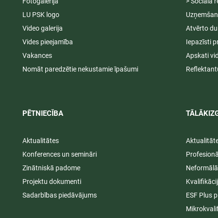
Fotogalerija
> Sociālā r
LU PSK logo
Uzņemšana
Video galerija
Atvērto du
Vides pieejamība
Iepazīsti p
Vakances
Apskati vi
Nomāt paredzētie nekustamie īpašumi
Reflektant
PĒTNIECĪBA
TĀLĀKIZG
Aktualitātes
Aktualitāt
Konferences un semināri
Profesion
Zinātniskā padome
Neformālā
Projektu dokumenti
Kvalifikāc
Sadarbības piedāvājums
ESF Plus p
Mikrokvali