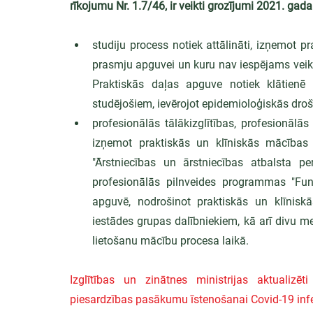
rīkojumu Nr. 1.7/46, ir veikti grozījumi 2021. gada
studiju process notiek attālināti, izņemot p
prasmju apguvei un kuru nav iespējams veikt 
Praktiskās daļas apguve notiek klātienē
studējošiem, ievērojot epidemioloģiskās droš
profesionālās tālākizglītības, profesionālās 
izņemot praktiskās un klīniskās mācības E
"Ārstniecības un ārstniecības atbalsta per
profesionālās pilnveides programmas "Fu
apguvē, nodrošinot praktiskās un klīniskās
iestādes grupas dalībniekiem, kā arī divu 
lietošanu mācību procesa laikā.
Izglītības un zinātnes ministrijas aktualizē
piesardzības pasākumu īstenošanai Covid-19 infe