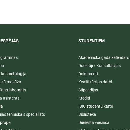
 darbība
Svinīgos pasākumos aizvad
ā praksē 2026/
LU PSK vasaras izlaidumi
2025/2026
IESPĒJAS
STUDENTIEM​
rogrammas
Akadēmiskā gada kalendārs
ība
Docētāji / Konsultācijas
ā kosmetoloģija
Dokumenti
iskā masāža
Kvalifikācijas darbi
īnas laborants
Stipendijas
a asistents
Kredīti
ja
ISIC studentu karte
cijas tehniskais speciālists
Bibliotēka
aprūpe
Dienesta viesnīca