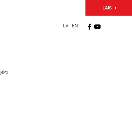
LAIS
LV
EN
PĒTNIECĪBA
TĀLĀKIZGLĪTĪBA
KONTAKTI
jekti