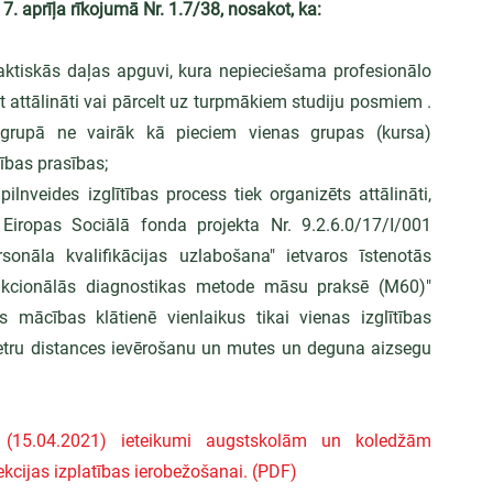
 7. aprīļa rīkojumā Nr. 1.7/38, nosakot, ka:
raktiskās daļas apguvi, kura nepieciešama profesionālo 
attālināti vai pārcelt uz turpmākiem studiju posmiem . 
 grupā ne vairāk kā pieciem vienas grupas (kursa) 
ības prasības;
pilnveides izglītības process tiek organizēts attālināti, 
iropas Sociālā fonda projekta Nr. 9.2.6.0/17/I/001 
sonāla kvalifikācijas uzlabošana" ietvaros īstenotās 
nkcionālās diagnostikas metode māsu praksē (M60)" 
 mācības klātienē vienlaikus tikai vienas izglītības 
metru distances ievērošanu un mutes un deguna aizsegu 
ti (15.04.2021) ieteikumi augstskolām un koledžām 
kcijas izplatības ierobežošanai. (PDF)