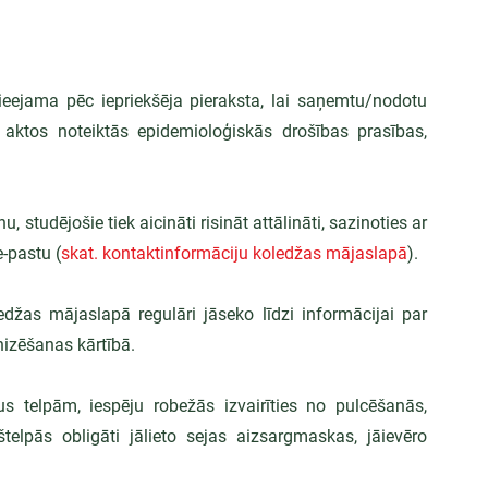
eejama pēc iepriekšēja pieraksta, lai saņemtu/nodotu 
aktos noteiktās epidemioloģiskās drošības prasības, 
studējošie tiek aicināti risināt attālināti, sazinoties ar 
e-pastu (
skat. kontaktinformāciju koledžas mājaslapā
).
žas mājaslapā regulāri jāseko līdzi informācijai par 
izēšanas kārtībā.
 telpām, iespēju robežās izvairīties no pulcēšanās, 
štelpās obligāti jālieto sejas aizsargmaskas, jāievēro 