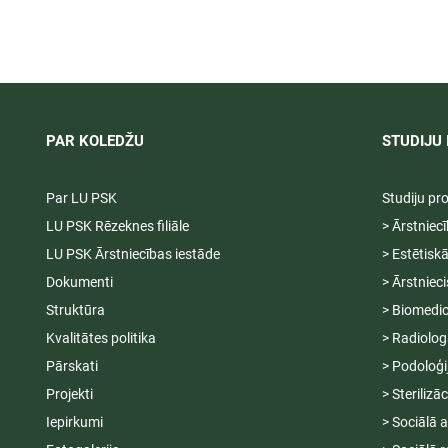
LU PSK uzņemšana
Ārsta palīga
2026/2027 tiek pagarināta,
ambulatoraj
04.-20.08.2026.
2027
PAR KOLEDŽU
STUDIJU 
Par LU PSK
Studiju p
LU PSK Rēzeknes filiāle
> Ārstniec
LU PSK Ārstniecības iestāde
> Estētisk
Dokumenti
> Ārstniec
Struktūra
> Biomedic
Kvalitātes politika
> Radiolog
Pārskati
> Podoloģi
Projekti
> Sterilizā
Iepirkumi
> Sociālā 