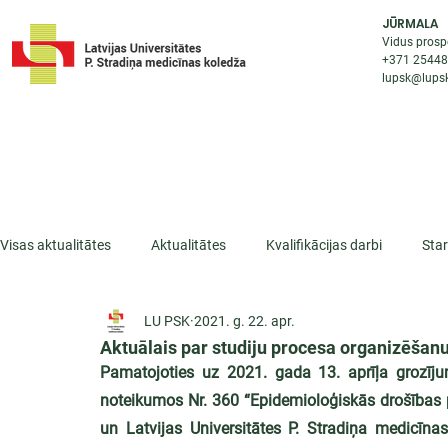
JŪRMALA
Vidus prosp
+371 2544
lupsk@lupsk
PAR KOLEDŽU
STUDIJU IESP
AKTUALI
Visas aktualitātes
Aktualitātes
Kvalifikācijas darbi
Sta
LU PSK
2021. g. 22. apr.
ESF projekti
Iepazīsti profesiju
Dažādas
Mikrokva
Aktuālais par studiju procesa organizēšanu
Pamatojoties uz 2021. gada 13. aprīļa grozīju
noteikumos Nr. 360 “Epidemioloģiskās drošības p
un Latvijas Universitātes P. Stradiņa medicīna