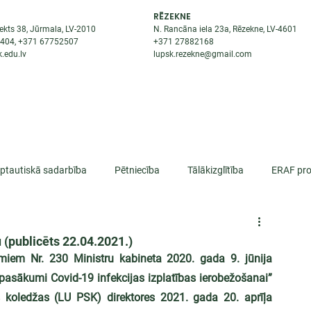
RĒZEKNE
ekts 38, Jūrmala, LV-2010
N. Rancāna iela 23a, Rēzekne, LV-4601
8404
, +371
67752507
+371
27882168
.edu.lv
lupsk.rezekne@gmail.com
ĒJAS
STUDENTIEM
STARPTAUTISKĀ SADARBĪBA
TĀTES
rptautiskā sadarbība
Pētniecība
Tālākizglītība
ERAF pro
lifikācija
 (publicēts 22.04.2021.)
miem Nr. 230 Ministru kabineta 2020. gada 9. jūnija 
asākumi Covid-19 infekcijas izplatības ierobežošanai” 
s koledžas (LU PSK) direktores 2021. gada 20. aprīļa 