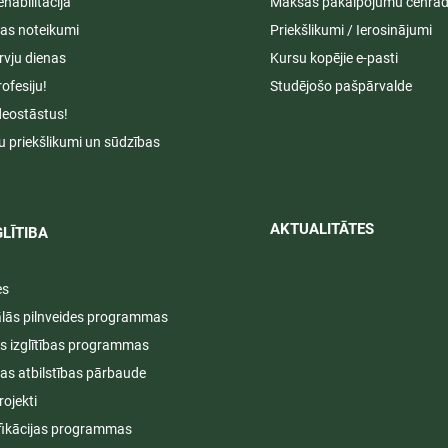
ehabilitācija
Maksas pakalpojumu cenrād
s noteikumi
Priekšlikumi / Ierosinājumi
rvju dienas
Kursu kopējie e-pasti
rofesiju!
Studējošo pašpārvalde
deostāstus!
u priekšlikumi un sūdzības
AKTUALITĀTES​​
LĪTIBA
es
ālās pilnveides programmas
s izglītības programmas
ijas atbilstības pārbaude
rojekti
fikācijas programmas