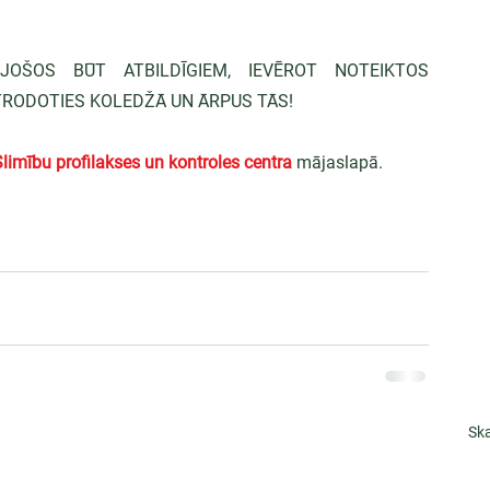
OŠOS BŪT ATBILDĪGIEM, IEVĒROT NOTEIKTOS 
TRODOTIES KOLEDŽĀ UN ĀRPUS TĀS!
Slimību profilakses un kontroles centra
mājaslapā.
Ska