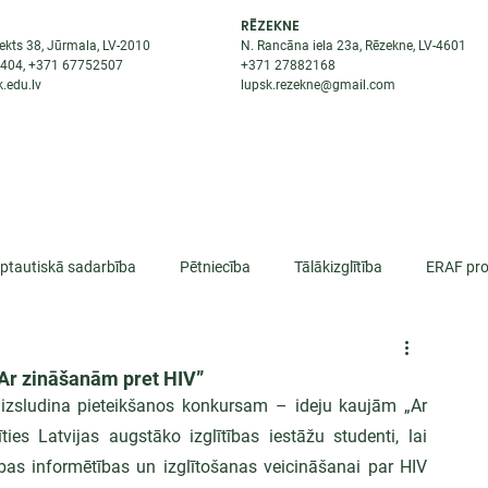
RĒZEKNE
ekts 38, Jūrmala, LV-2010
N. Rancāna iela 23a, Rēzekne, LV-4601
8404
, +371
67752507
+371
27882168
.edu.lv
lupsk.rezekne@gmail.com
ĒJAS
STUDENTIEM
STARPTAUTISKĀ SADARBĪBA
TĀTES
rptautiskā sadarbība
Pētniecība
Tālākizglītība
ERAF pro
lifikācija
„Ar zināšanām pret HIV”
 izsludina pieteikšanos konkursam – ideju kaujām „Ar 
ies Latvijas augstāko izglītības iestāžu studenti, lai 
as informētības un izglītošanas veicināšanai par HIV 