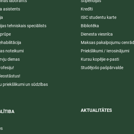
īnas laborants
Stipendijas
a asistents
Kredīti
ja
ISIC studentu karte
cijas tehniskais speciālists
Bibliotēka
aprūpe
Dienesta viesnīca
ehabilitācija
Maksas pakalpojumu cenrād
s noteikumi
Priekšlikumi / Ierosinājumi
rvju dienas
Kursu kopējie e-pasti
rofesiju!
Studējošo pašpārvalde
deostāstus!
u priekšlikumi un sūdzības
AKTUALITĀTES​​
LĪTIBA
es