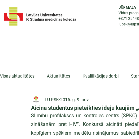
JŪRMALA
Vidus prosp
+371 2544
lupsk@lupsk
PAR KOLEDŽU
STUDIJU IESP
AKTUALI
Visas aktualitātes
Aktualitātes
Kvalifikācijas darbi
Sta
LU PSK
2015. g. 9. nov.
ESF projekti
Iepazīsti profesiju
Dažādas
Mikrokva
Aicina studentus pieteikties ideju kaujām 
Slimību profilakses un kontroles centrs (SPKC)
zināšanām pret HIV”. Konkursā aicināti piedalīt
kopīgiem spēkiem meklētu risinājumus sabiedrīb