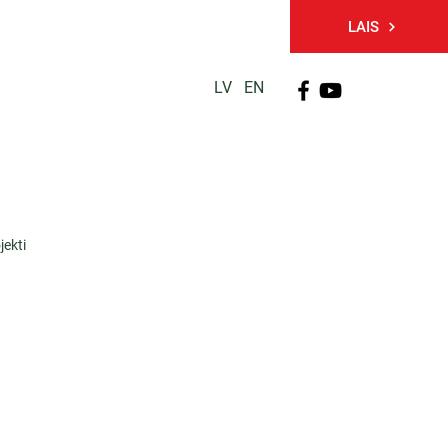
LAIS
LV
EN
PĒTNIECĪBA
TĀLĀKIZGLĪTĪBA
KONTAKTI
jekti