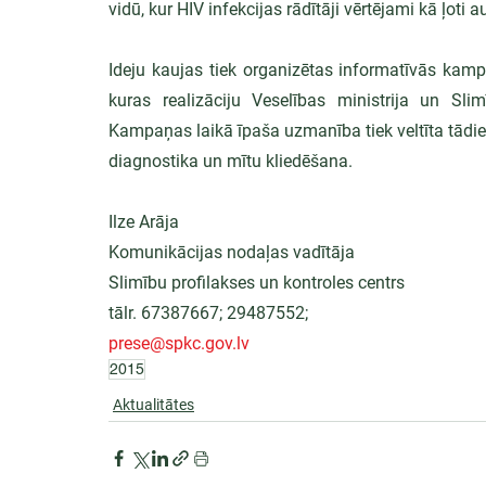
vidū, kur HIV infekcijas rādītāji vērtējami kā ļoti a
Ideju kaujas tiek organizētas informatīvās kampa
kuras realizāciju Veselības ministrija un Slim
Kampaņas laikā īpaša uzmanība tiek veltīta tādiem
diagnostika un mītu kliedēšana.
Ilze Arāja
Komunikācijas nodaļas vadītāja
Slimību profilakses un kontroles centrs
tālr. 67387667; 29487552;
prese@spkc.gov.lv
2015
Aktualitātes