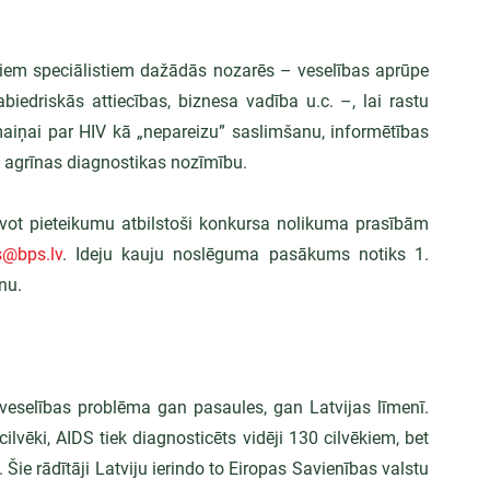
jiem speciālistiem dažādās nozarēs – veselības aprūpe 
biedriskās attiecības, biznesa vadība u.c. –, lai rastu 
aiņai par HIV kā „nepareizu” saslimšanu, informētības 
n agrīnas diagnostikas nozīmību.
avot pieteikumu atbilstoši konkursa nolikuma prasībām 
@bps.lv
. Ideju kauju noslēguma pasākums notiks 1. 
nu.
 veselības problēma gan pasaules, gan Latvijas līmenī. 
ilvēki, AIDS tiek diagnosticēts vidēji 130 cilvēkiem, bet 
 Šie rādītāji Latviju ierindo to Eiropas Savienības valstu 