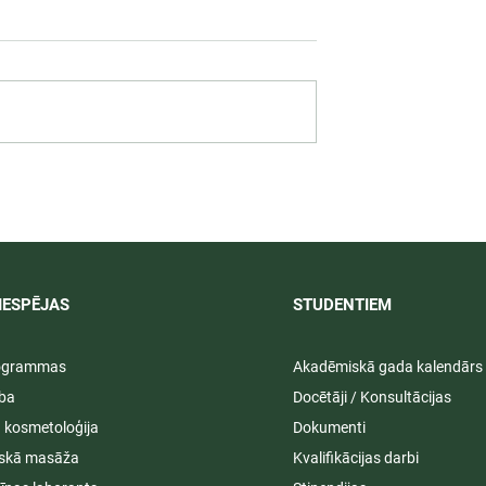
 darbība
Svinīgos pasākumos aizvad
ā praksē 2026/
LU PSK vasaras izlaidumi
2025/2026
IESPĒJAS
STUDENTIEM​
rogrammas
Akadēmiskā gada kalendārs
ība
Docētāji / Konsultācijas
ā kosmetoloģija
Dokumenti
iskā masāža
Kvalifikācijas darbi