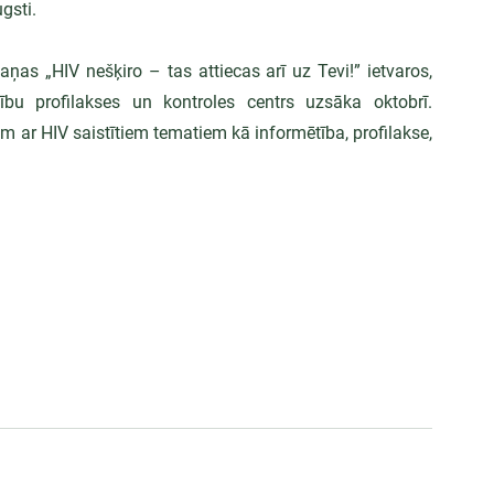
ugsti.
ņas „HIV nešķiro – tas attiecas arī uz Tevi!” ietvaros, 
ību profilakses un kontroles centrs uzsāka oktobrī. 
 ar HIV saistītiem tematiem kā informētība, profilakse, 