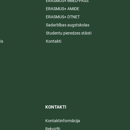
ERASMUS+ eMED-PASS
ERASMUS+ AMiDE
ERASMUS+ DTNET
Sadarbības augstskolas
Studentu pieredzes stāsti
is
Kontakti
KONTAKTI​
Kontaktinformācija
Rekvizīti