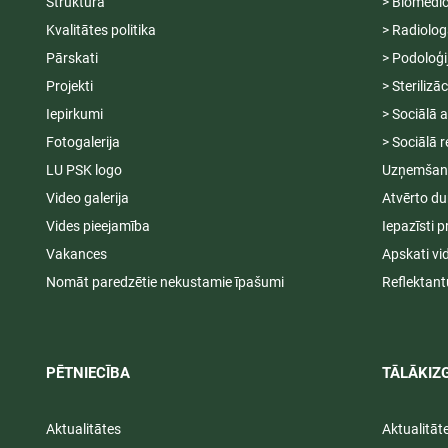
Struktūra
> Biomedic
Kvalitātes politika
> Radiolog
Pārskati
> Podoloģi
Projekti
> Sterilizā
Iepirkumi
> Sociālā 
Fotogalerija
> Sociālā r
LU PSK logo
Uzņemšana
Video galerija
Atvērto du
Vides pieejamība
Iepazīsti p
Vakances
Apskati vi
Nomāt paredzētie nekustamie īpašumi
Reflektant
PĒTNIECĪBA
TĀLĀKIZG
Aktualitātes
Aktualitāt