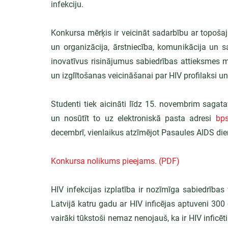
infekciju.
Konkursa mērķis ir veicināt sadarbību ar topoša
un organizācija, ārstniecība, komunikācija un sa
inovatīvus risinājumus sabiedrības attieksmes m
un izglītošanas veicināšanai par HIV profilaksi u
Studenti tiek aicināti līdz 15. novembrim sagat
un nosūtīt to uz elektroniskā pasta adresi 
bps
decembrī, vienlaikus atzīmējot Pasaules AIDS die
Konkursa nolikums pieejams. (PDF)
HIV infekcijas izplatība ir nozīmīga sabiedrības
Latvijā katru gadu ar HIV inficējas aptuveni 300 c
vairāki tūkstoši nemaz nenojauš, ka ir HIV inficēti.