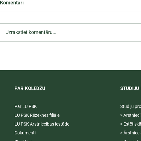
Komentāri
Uzrakstiet komentāru...
LU PSK uzņemšana
Ārsta palīga
2026/2027 tiek pagarināta,
ambulatoraj
04.-20.08.2026.
2027
PAR KOLEDŽU
STUDIJU 
Par LU PSK
Studiju p
LU PSK Rēzeknes filiāle
> Ārstniec
LU PSK Ārstniecības iestāde
> Estētisk
Dokumenti
> Ārstniec