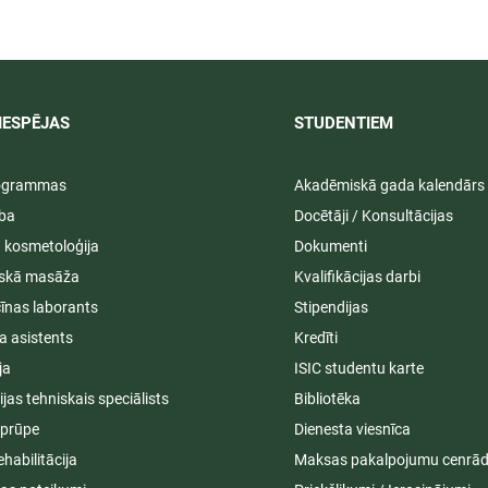
ā praksē 2026/
LU PSK vasaras izlaidumi
2025/2026
IESPĒJAS
STUDENTIEM​
rogrammas
Akadēmiskā gada kalendārs
ība
Docētāji / Konsultācijas
ā kosmetoloģija
Dokumenti
iskā masāža
Kvalifikācijas darbi
īnas laborants
Stipendijas
a asistents
Kredīti
ja
ISIC studentu karte
cijas tehniskais speciālists
Bibliotēka
aprūpe
Dienesta viesnīca
ehabilitācija
Maksas pakalpojumu cenrād