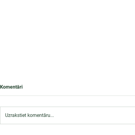
Komentāri
Uzrakstiet komentāru...
LU PSK uzņemšana
Ārsta palīga