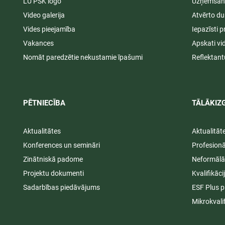
LU PSK logo
Uzņemšana
Video galerija
Atvērto du
Vides pieejamība
Iepazīsti p
Vakances
Apskati vi
Nomāt paredzētie nekustamie īpašumi
Reflektant
PĒTNIECĪBA
TĀLĀKIZG
Aktualitātes
Aktualitāt
Konferences un semināri
Profesion
Zinātniskā padome
Neformālā
Projektu dokumenti
Kvalifikāc
Sadarbības piedāvājums
ESF Plus p
Mikrokvali