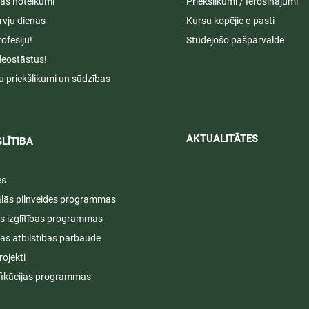
s noteikumi
Priekšlikumi / Ierosinājumi
rvju dienas
Kursu kopējie e-pasti
rofesiju!
Studējošo pašpārvalde
deostāstus!
u priekšlikumi un sūdzības
AKTUALITĀTES​​
LĪTIBA
es
ālās pilnveides programmas
s izglītības programmas
ijas atbilstības pārbaude
rojekti
fikācijas programmas