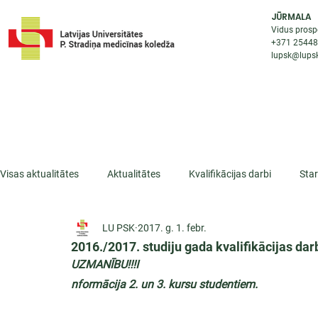
JŪRMALA
Vidus prosp
+371 2544
lupsk@lupsk
PAR KOLEDŽU
STUDIJU IESP
AKTUALI
Visas aktualitātes
Aktualitātes
Kvalifikācijas darbi
Sta
LU PSK
2017. g. 1. febr.
ESF projekti
Iepazīsti profesiju
Dažādas
Mikrokva
2016./2017. studiju gada kvalifikācijas da
UZMANĪBU!!!I
nformācija 2. un 3. kursu studentiem.