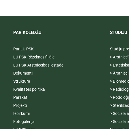
2026/2027 tiek pagarināta,
ambulatoraj
04.-20.08.2026.
2027
PAR KOLEDŽU
STUDIJU 
Par LU PSK
Studiju p
LU PSK Rēzeknes filiāle
> Ārstniec
LU PSK Ārstniecības iestāde
> Estētisk
Dokumenti
> Ārstniec
Struktūra
> Biomedic
Kvalitātes politika
> Radiolog
Pārskati
> Podoloģi
Projekti
> Sterilizā
Iepirkumi
> Sociālā 
Fotogalerija
> Sociālā r