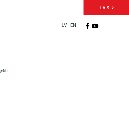
LAIS
LV
EN
PĒTNIECĪBA
TĀLĀKIZGLĪTĪBA
KONTAKTI
jekti