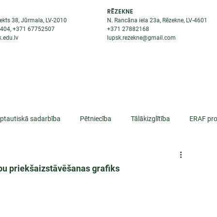
RĒZEKNE
ekts 38, Jūrmala, LV-2010
N. Rancāna iela 23a, Rēzekne, LV-4601
8404
, +371
67752507
+371
27882168
.edu.lv
lupsk.rezekne@gmail.com
ĒJAS
STUDENTIEM
STARPTAUTISKĀ SADARBĪBA
TĀTES
rptautiskā sadarbība
Pētniecība
Tālākizglītība
ERAF pro
lifikācija
rbu priekšaizstāvēšanas grafiks