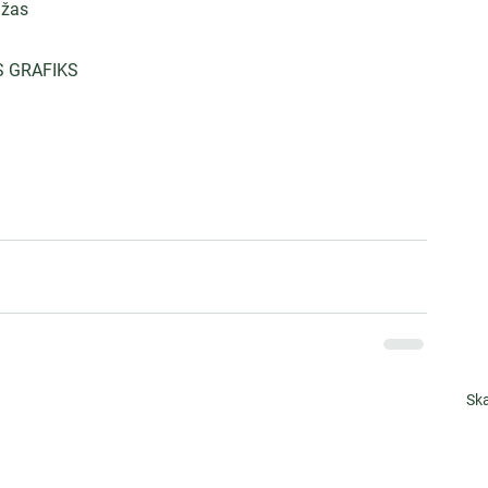
džas
S GRAFIKS
Ska