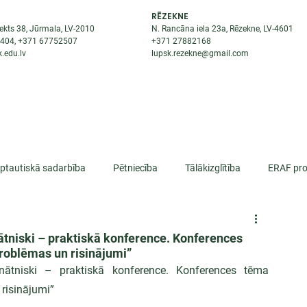
RĒZEKNE
ekts 38, Jūrmala, LV-2010
N. Rancāna iela 23a, Rēzekne, LV-4601
8404
, +371
67752507
+371
27882168
.edu.lv
lupsk.rezekne@gmail.com
ĒJAS
STUDENTIEM
STARPTAUTISKĀ SADARBĪBA
TĀTES
rptautiskā sadarbība
Pētniecība
Tālākizglītība
ERAF pro
lifikācija
nātniski – praktiskā konference. Konferences
problēmas un risinājumi”
ātniski – praktiskā konference. Konferences tēma 
 risinājumi”