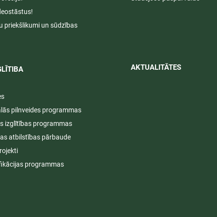
deostāstus!
u priekšlikumi un sūdzības
AKTUALITĀTES​​
LĪTIBA
es
ālās pilnveides programmas
s izglītības programmas
ijas atbilstības pārbaude
rojekti
fikācijas programmas