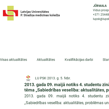
JŪRMALA
Vidus prosp
+371 2544
lupsk@lupsk
PAR KOLEDŽU
STUDIJU IESP
AKTUALI
Visas aktualitātes
Aktualitātes
Kvalifikācijas darbi
Sta
LU PSK
2013. g. 5. febr.
ESF projekti
Iepazīsti profesiju
Dažādas
Mikrokva
2013. gada 09. maijā notiks 4. studentu zi
tēma „Sabiedrības veselība: aktualitātes, 
2013. gada 09. maijā notiks 4. studentu zin
„Sabiedrības veselība: aktualitātes, problēmas un