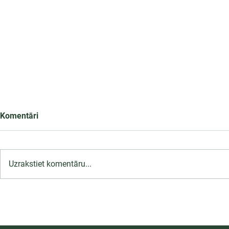
Komentāri
Uzrakstiet komentāru...
LU PSK uzņemšana
Ārsta palīga
2026/2027 tiek pagarināta,
ambulatoraj
04.-20.08.2026.
2027