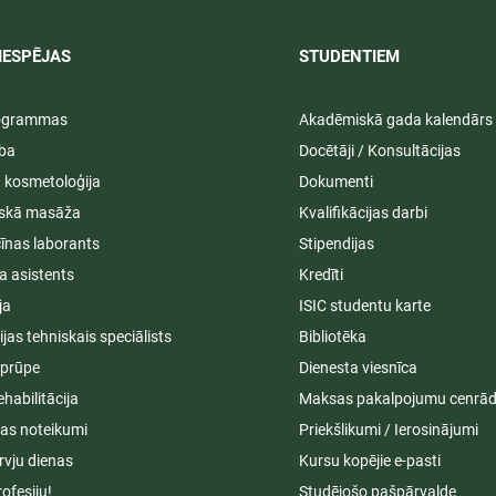
IESPĒJAS
STUDENTIEM​
rogrammas
Akadēmiskā gada kalendārs
ība
Docētāji / Konsultācijas
ā kosmetoloģija
Dokumenti
iskā masāža
Kvalifikācijas darbi
īnas laborants
Stipendijas
a asistents
Kredīti
ja
ISIC studentu karte
cijas tehniskais speciālists
Bibliotēka
aprūpe
Dienesta viesnīca
ehabilitācija
Maksas pakalpojumu cenrād
s noteikumi
Priekšlikumi / Ierosinājumi
rvju dienas
Kursu kopējie e-pasti
rofesiju!
Studējošo pašpārvalde