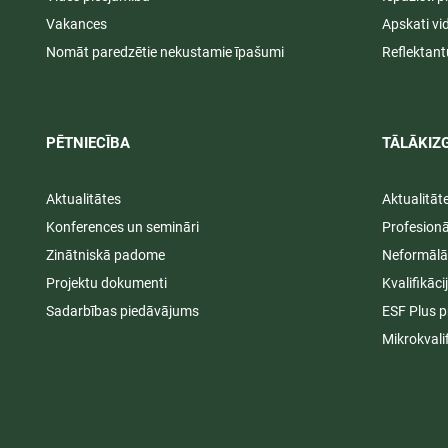
Vakances
Apskati vi
Nomāt paredzētie nekustamie īpašumi
Reflektant
PĒTNIECĪBA
TĀLĀKIZG
Aktualitātes
Aktualitāt
Konferences un semināri
Profesion
Zinātniskā padome
Neformālā
Projektu dokumenti
Kvalifikāc
Sadarbības piedāvājums
ESF Plus p
Mikrokvali