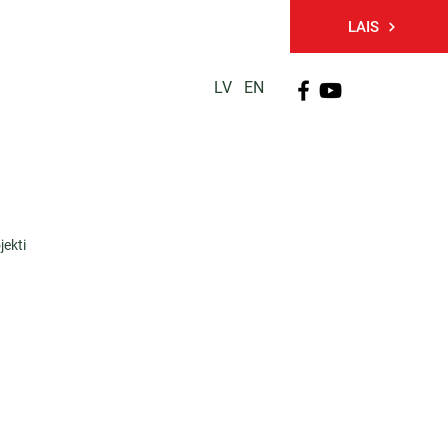
LAIS
LV
EN
PĒTNIECĪBA
TĀLĀKIZGLĪTĪBA
KONTAKTI
jekti