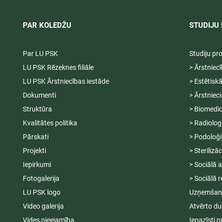
PAR KOLEDŽU
STUDIJU 
Par LU PSK
Studiju p
LU PSK Rēzeknes filiāle
> Ārstniec
LU PSK Ārstniecības iestāde
> Estētisk
Dokumenti
> Ārstniec
Struktūra
> Biomedic
Kvalitātes politika
> Radiolog
Pārskati
> Podoloģi
Projekti
> Sterilizā
Iepirkumi
> Sociālā 
Fotogalerija
> Sociālā r
LU PSK logo
Uzņemšana
Video galerija
Atvērto du
Vides pieejamība
Iepazīsti p