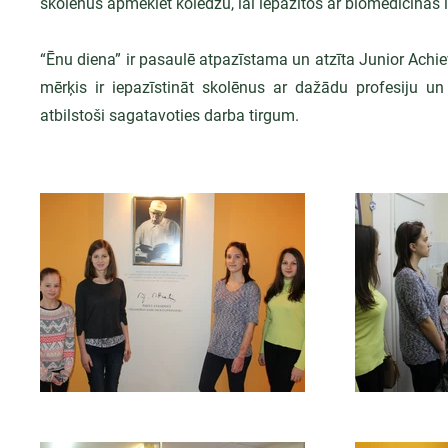
skolēnus apmeklēt koledžu, lai iepazītos ar biomedicīnas 
“Ēnu diena” ir pasaulē atpazīstama un atzīta Junior Achi
mērķis ir iepazīstināt skolēnus ar dažādu profesiju un 
atbilstoši sagatavoties darba tirgum.