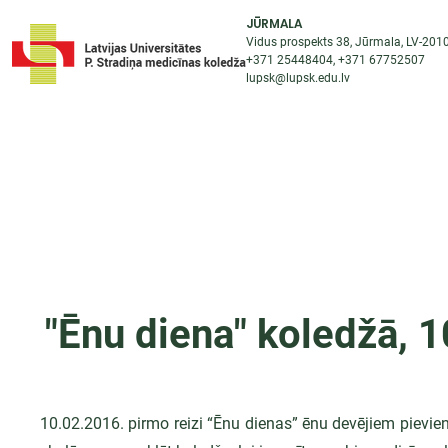
JŪRMALA
Vidus prospekts 38, Jūrmala, LV-201
+371 25448404
, +371
67752507
lupsk@lupsk.edu.lv
PAR KOLEDŽU
ST
STARPTAUTISKĀ SADARBĪBA
AKTUALITĀTES
"Ēnu diena" koledžā, 
10.02.2016. pirmo reizi “Ēnu dienas” ēnu devējiem pievieno